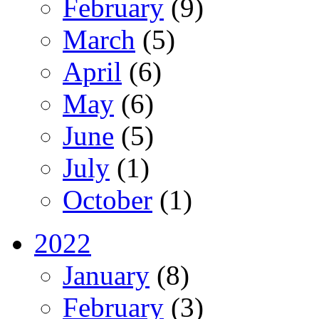
February
(9)
March
(5)
April
(6)
May
(6)
June
(5)
July
(1)
October
(1)
2022
January
(8)
February
(3)