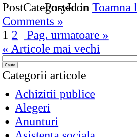
Posted in
Toamna l
Comments »
1
2
Pag. urmatoare »
« Articole mai vechi
Cauta
Categorii articole
Achizitii publice
Alegeri
Anunturi
Asistenta sociala