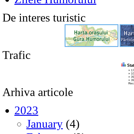
De interes turistic
Trafic
Stat
» 1
» 1
» 3
» 39
Rec
Arhiva articole
2023
January
(4)