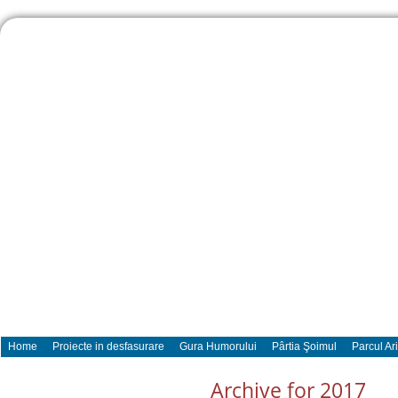
Home
Proiecte in desfasurare
Gura Humorului
Pârtia Şoimul
Parcul Ar
Archive for 2017