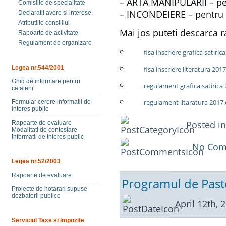
– ARTA MANIPULARII – pen
Comisiile de specialitate
– INCONDEIERE – pentru l
Declaratii avere si interese
Atributiile consililui
Mai jos puteti descarca r
Rapoarte de activitate
Regulament de organizare
fisa inscriere grafica satiri
Legea nr.544/2001
fisa inscriere literatura 201
Ghid de informare pentru
regulament grafica satirica
cetateni
regulament litaratura 2017
Formular cerere informatii de
interes public
Posted i
Rapoarte de evaluare
Modalitati de contestare
Informatii de interes public
No Com
Legea nr.52/2003
Rapoarte de evaluare
Programul de Paste
Proiecte de hotarari supuse
dezbaterii publice
April 12th, 
Serviciul Taxe si Impozite