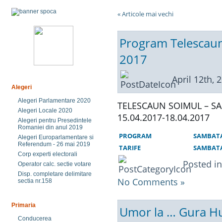
« Articole mai vechi
Program Telescaun
2017
April 12th, 
Alegeri
Alegeri Parlamentare 2020
TELESCAUN SOIMUL – S
Alegeri Locale 2020
15.04.2017-18.04.2017
Alegeri pentru Presedintele
Romaniei din anul 2019
PROGRAM
SAMBATA 
Alegeri Europarlamentare si
Referendum - 26 mai 2019
TARIFE
SAMBATA 
Corp experti electorali
Posted i
Operator calc. sectie votare
Disp. completare delimitare
No Comments »
sectia nr.158
Primaria
Umor la … Gura Hum
Conducerea