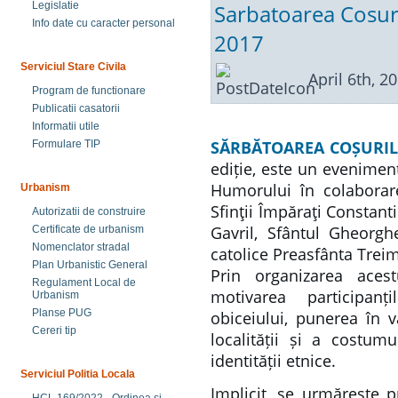
Sarbatoarea Cosuril
Legislatie
Info date cu caracter personal
2017
Serviciul Stare Civila
April 6th, 2
Program de functionare
Publicatii casatorii
Informatii utile
SĂRBĂTOAREA COȘURIL
Formulare TIP
ediție, este un eveniment
Humorului în colaborar
Urbanism
Sfinţii Împăraţi Constanti
Autorizatii de construire
Gavril, Sfântul Gheorg
Certificate de urbanism
Nomenclator stradal
catolice Preasfânta Trei
Plan Urbanistic General
Prin organizarea aces
Regulament Local de
motivarea participanți
Urbanism
Planse PUG
obiceiului, punerea în v
Cereri tip
localității și a costum
identității etnice.
Serviciul Politia Locala
Implicit, se urmărește p