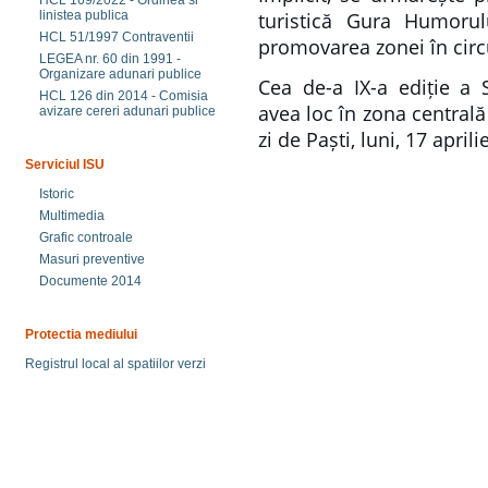
HCL 169/2022 - Ordinea si
turistică Gura Humorul
linistea publica
HCL 51/1997 Contraventii
promovarea zonei în circu
LEGEA nr. 60 din 1991 -
Organizare adunari publice
Cea de-a IX-a ediție 
HCL 126 din 2014 - Comisia
avea loc în zona central
avizare cereri adunari publice
zi de Paști, luni, 17 apri
Serviciul ISU
Istoric
Multimedia
Grafic controale
Masuri preventive
Documente 2014
Protectia mediului
Registrul local al spatiilor verzi