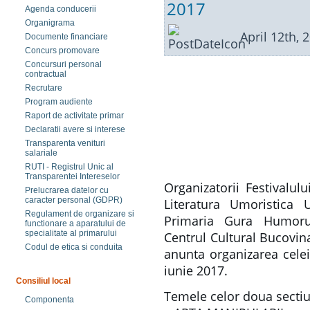
2017
Agenda conducerii
Organigrama
April 12th, 
Documente financiare
Concurs promovare
Concursuri personal
contractual
Recrutare
Program audiente
Raport de activitate primar
Declaratii avere si interese
Transparenta venituri
salariale
RUTI - Registrul Unic al
Transparentei Intereselor
Organizatorii Festivalulu
Prelucrarea datelor cu
caracter personal (GDPR)
Literatura Umoristi
Regulament de organizare si
Primaria Gura Humorul
functionare a aparatului de
specialitate al primarului
Centrul Cultural Bucovin
Codul de etica si conduita
anunta organizarea celei
iunie 2017.
Consiliul local
Temele celor doua sectiu
Componenta