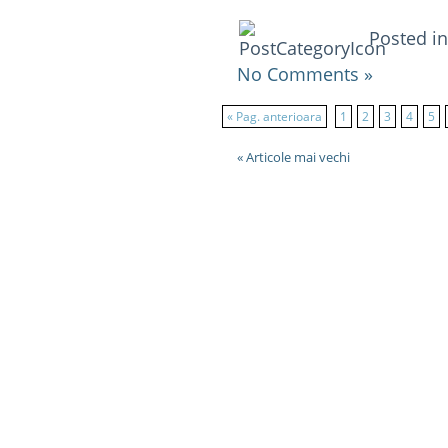
Posted i
No Comments »
« Pag. anterioara
1
2
3
4
5
« Articole mai vechi