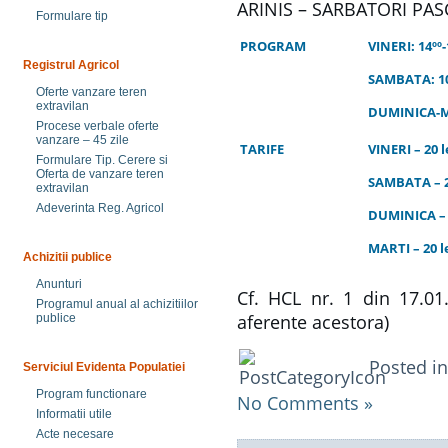
ARINIS – SARBATORI PASC
Formulare tip
PROGRAM
VINERI: 14ºº-1
Registrul Agricol
SAMBATA: 10º
Oferte vanzare teren
extravilan
DUMINICA-MART
Procese verbale oferte
vanzare – 45 zile
TARIFE
VINERI – 20 
Formulare Tip. Cerere si
Oferta de vanzare teren
SAMBATA – 25
extravilan
Adeverinta Reg. Agricol
DUMINICA – L
MARTI – 20 l
Achizitii publice
Anunturi
Cf. HCL nr. 1 din 17.01.
Programul anual al achizitiilor
aferente acestora)
publice
Posted i
Serviciul Evidenta Populatiei
Program functionare
No Comments »
Informatii utile
Acte necesare