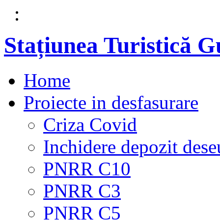
Stațiunea Turistică 
Home
Proiecte in desfasurare
Criza Covid
Inchidere depozit dese
PNRR C10
PNRR C3
PNRR C5