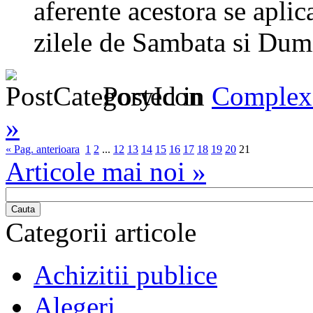
aferente acestora se aplic
zilele de Sambata si Dumi
Posted in
Complex 
»
« Pag. anterioara
1
2
...
12
13
14
15
16
17
18
19
20
21
Articole mai noi »
Cauta
Categorii articole
Achizitii publice
Alegeri