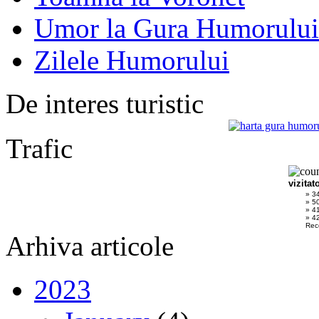
Umor la Gura Humorului
Zilele Humorului
De interes turistic
Trafic
vizitat
» 3
» 5
» 4
» 42
Rec
Arhiva articole
2023