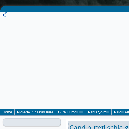
Home
Proiecte in desfasurare
Gura Humorului
Pârtia Şoimul
Parcul Ar
Cand puteti schia g