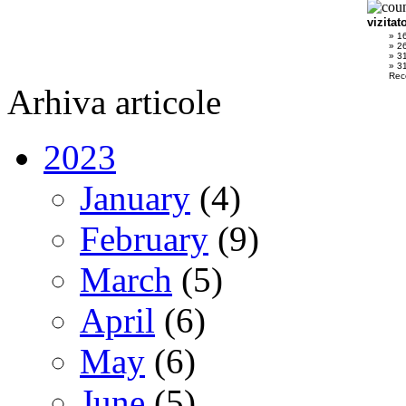
vizitat
» 1
» 2
» 3
» 31
Rec
Arhiva articole
2023
January
(4)
February
(9)
March
(5)
April
(6)
May
(6)
June
(5)