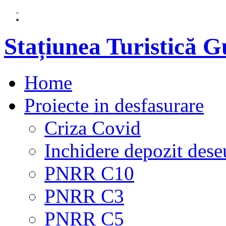
Stațiunea Turistică 
Home
Proiecte in desfasurare
Criza Covid
Inchidere depozit dese
PNRR C10
PNRR C3
PNRR C5