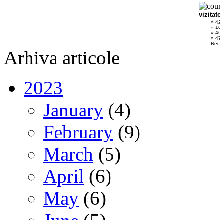
vizitat
» 4
» 1
» 4
» 47
Rec
Arhiva articole
2023
January
(4)
February
(9)
March
(5)
April
(6)
May
(6)