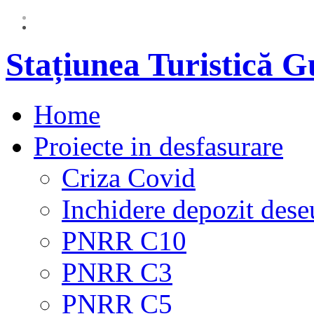
Stațiunea Turistică 
Home
Proiecte in desfasurare
Criza Covid
Inchidere depozit dese
PNRR C10
PNRR C3
PNRR C5