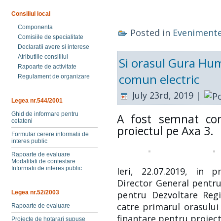
Consiliul local
Componenta
Posted in
Eveniment
Comisiile de specialitate
Declaratii avere si interese
Atributiile consililui
Si orasul Gura Hum
Rapoarte de activitate
comun electric
Regulament de organizare
July 23rd, 2019 |
Legea nr.544/2001
Ghid de informare pentru
A fost semnat con
cetateni
proiectul pe Axa 3.
Formular cerere informatii de
interes public
Rapoarte de evaluare
Modalitati de contestare
Informatii de interes public
Ieri, 22.07.2019, in 
Director General pentr
Legea nr.52/2003
pentru Dezvoltare Reg
catre primarul orasului
Rapoarte de evaluare
finantare pentru proiectu
Proiecte de hotarari supuse