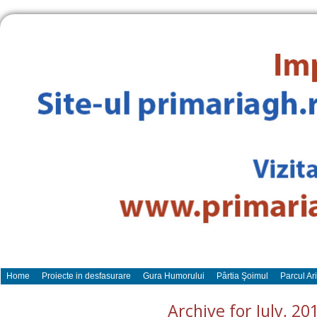
Home
Proiecte in desfasurare
Gura Humorului
Pârtia Şoimul
Parcul Ar
Archive for July, 20