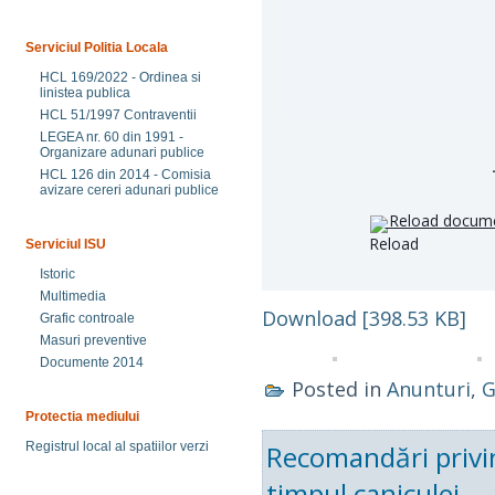
Serviciul Politia Locala
HCL 169/2022 - Ordinea si
linistea publica
HCL 51/1997 Contraventii
LEGEA nr. 60 din 1991 -
Organizare adunari publice
HCL 126 din 2014 - Comisia
avizare cereri adunari publice
Reload docum
Serviciul ISU
Istoric
Multimedia
Download [398.53 KB]
Grafic controale
Masuri preventive
Documente 2014
Posted in
Anunturi
,
G
Protectia mediului
Recomandări privin
Registrul local al spatiilor verzi
timpul caniculei