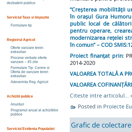
dezbaterii publice
“Creșterea mobilității 
în orașul Gura Humorul
Serviciul Taxe si Impozite
public local de călători
Formulare tip
pentru operare, crearea 
modernizarea rețelei str
Registrul Agricol
în comun” – COD SMIS:1
Oferte vanzare teren
extravilan
Proiect finanțat prin:
PR
Procese verbale oferte
2014-2020
vanzare – 45 zile
Formulare Tip. Cerere si
Oferta de vanzare teren
VALOAREA TOTALĂ A PR
extravilan
Adeverinta Reg. Agricol
VALOAREA COFINANȚĂRII
Citeste intre articolul… 
Achizitii publice
Anunturi
Posted in
Proiecte E
Programul anual al achizitiilor
publice
Grafic de colectar
Serviciul Evidenta Populatiei