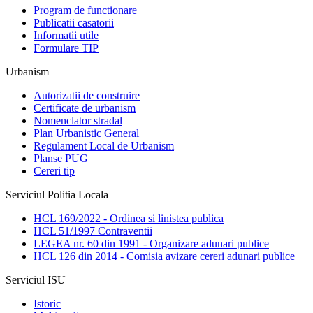
Program de functionare
Publicatii casatorii
Informatii utile
Formulare TIP
Urbanism
Autorizatii de construire
Certificate de urbanism
Nomenclator stradal
Plan Urbanistic General
Regulament Local de Urbanism
Planse PUG
Cereri tip
Serviciul Politia Locala
HCL 169/2022 - Ordinea si linistea publica
HCL 51/1997 Contraventii
LEGEA nr. 60 din 1991 - Organizare adunari publice
HCL 126 din 2014 - Comisia avizare cereri adunari publice
Serviciul ISU
Istoric