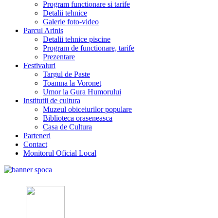
Program functionare si tarife
Detalii tehnice
Galerie foto-video
Parcul Arinis
Detalii tehnice piscine
Program de functionare, tarife
Prezentare
Festivaluri
Targul de Paste
Toamna la Voronet
Umor la Gura Humorului
Institutii de cultura
Muzeul obiceiurilor populare
Biblioteca oraseneasca
Casa de Cultura
Parteneri
Contact
Monitorul Oficial Local