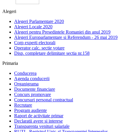
Alegeri
Alegeri Parlamentare 2020
Alegeri Locale 2020
Alegeri pentru Presedintele Romaniei din anul 2019
Alegeri Europarlamentare si Referendum - 26 mai 2019
Corp experti electorali
Operator calc. sectie votare
Disp. completare delimitare sectia nr.158
Primaria
Conducerea
Agenda conducerii
Organigrama
Documente financiare
Concurs promovare
Concursuri personal contractual
Recrutare
Program audiente
Raport de activitate primar
Declaratii avere si interese
Transparenta venituri salariale
RUTI - Registrul Unic al Transparentei Intereselor