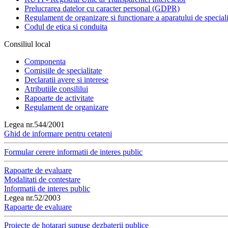
Prelucrarea datelor cu caracter personal (GDPR)
Regulament de organizare si functionare a aparatului de speciali
Codul de etica si conduita
Consiliul local
Componenta
Comisiile de specialitate
Declaratii avere si interese
Atributiile consililui
Rapoarte de activitate
Regulament de organizare
Legea nr.544/2001
Ghid de informare pentru cetateni
Formular cerere informatii de interes public
Rapoarte de evaluare
Modalitati de contestare
Informatii de interes public
Legea nr.52/2003
Rapoarte de evaluare
Proiecte de hotarari supuse dezbaterii publice