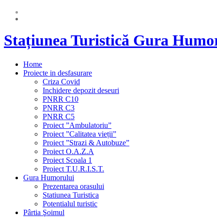
Stațiunea Turistică Gura Humo
Home
Proiecte in desfasurare
Criza Covid
Inchidere depozit deseuri
PNRR C10
PNRR C3
PNRR C5
Proiect ”Ambulatoriu”
Proiect ”Calitatea vieții”
Proiect ”Strazi & Autobuze”
Proiect O.A.Z.A
Proiect Scoala 1
Proiect T.U.R.I.S.T.
Gura Humorului
Prezentarea orasului
Statiunea Turistica
Potentialul turistic
Pârtia Şoimul