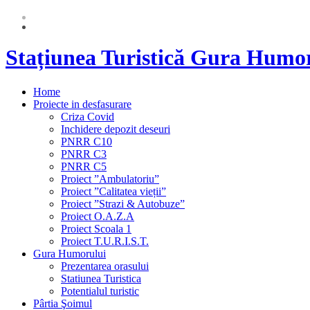
Stațiunea Turistică Gura Humo
Home
Proiecte in desfasurare
Criza Covid
Inchidere depozit deseuri
PNRR C10
PNRR C3
PNRR C5
Proiect ”Ambulatoriu”
Proiect ”Calitatea vieții”
Proiect ”Strazi & Autobuze”
Proiect O.A.Z.A
Proiect Scoala 1
Proiect T.U.R.I.S.T.
Gura Humorului
Prezentarea orasului
Statiunea Turistica
Potentialul turistic
Pârtia Şoimul