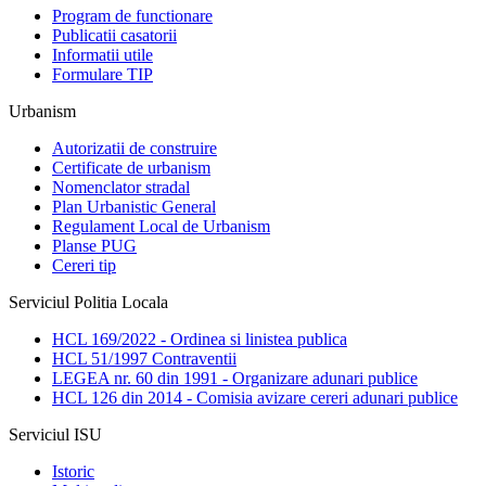
Program de functionare
Publicatii casatorii
Informatii utile
Formulare TIP
Urbanism
Autorizatii de construire
Certificate de urbanism
Nomenclator stradal
Plan Urbanistic General
Regulament Local de Urbanism
Planse PUG
Cereri tip
Serviciul Politia Locala
HCL 169/2022 - Ordinea si linistea publica
HCL 51/1997 Contraventii
LEGEA nr. 60 din 1991 - Organizare adunari publice
HCL 126 din 2014 - Comisia avizare cereri adunari publice
Serviciul ISU
Istoric