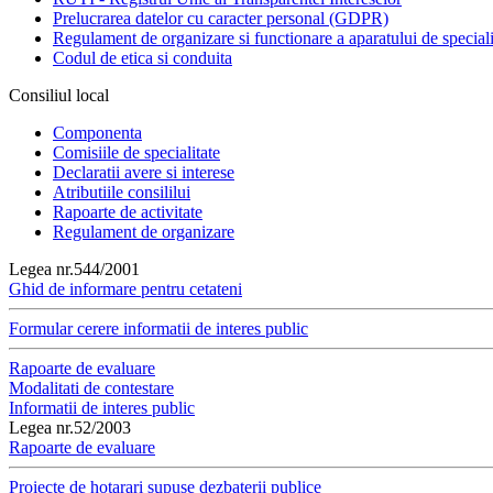
Prelucrarea datelor cu caracter personal (GDPR)
Regulament de organizare si functionare a aparatului de speciali
Codul de etica si conduita
Consiliul local
Componenta
Comisiile de specialitate
Declaratii avere si interese
Atributiile consililui
Rapoarte de activitate
Regulament de organizare
Legea nr.544/2001
Ghid de informare pentru cetateni
Formular cerere informatii de interes public
Rapoarte de evaluare
Modalitati de contestare
Informatii de interes public
Legea nr.52/2003
Rapoarte de evaluare
Proiecte de hotarari supuse dezbaterii publice