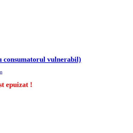
u consumatorul vulnerabil)
in
t epuizat !