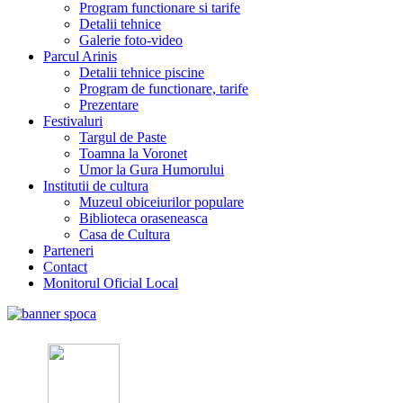
Program functionare si tarife
Detalii tehnice
Galerie foto-video
Parcul Arinis
Detalii tehnice piscine
Program de functionare, tarife
Prezentare
Festivaluri
Targul de Paste
Toamna la Voronet
Umor la Gura Humorului
Institutii de cultura
Muzeul obiceiurilor populare
Biblioteca oraseneasca
Casa de Cultura
Parteneri
Contact
Monitorul Oficial Local