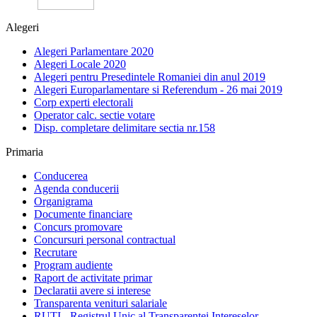
Alegeri
Alegeri Parlamentare 2020
Alegeri Locale 2020
Alegeri pentru Presedintele Romaniei din anul 2019
Alegeri Europarlamentare si Referendum - 26 mai 2019
Corp experti electorali
Operator calc. sectie votare
Disp. completare delimitare sectia nr.158
Primaria
Conducerea
Agenda conducerii
Organigrama
Documente financiare
Concurs promovare
Concursuri personal contractual
Recrutare
Program audiente
Raport de activitate primar
Declaratii avere si interese
Transparenta venituri salariale
RUTI - Registrul Unic al Transparentei Intereselor