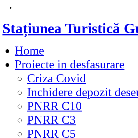
Stațiunea Turistică 
Home
Proiecte in desfasurare
Criza Covid
Inchidere depozit dese
PNRR C10
PNRR C3
PNRR C5