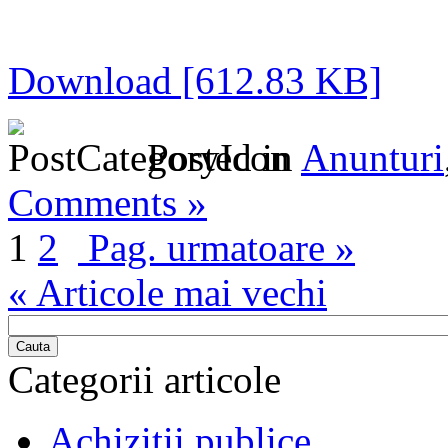
Download [612.83 KB]
Posted in
Anunturi
Comments »
1
2
Pag. urmatoare »
« Articole mai vechi
Cauta
Categorii articole
Achizitii publice