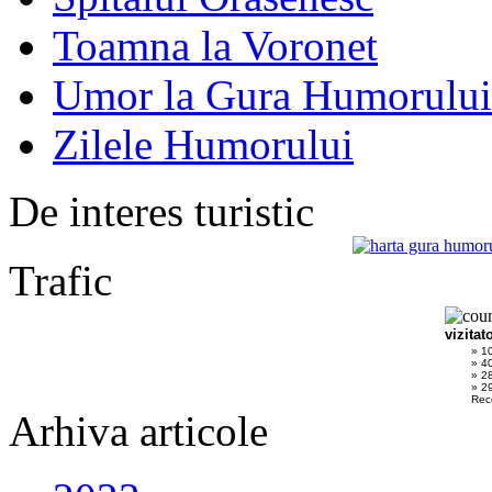
Toamna la Voronet
Umor la Gura Humorului
Zilele Humorului
De interes turistic
Trafic
vizitat
» 1
» 4
» 2
» 29
Rec
Arhiva articole