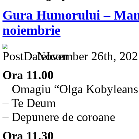
Gura Humorului – Mani
noiembrie
November 26th, 202
Ora 11.00
– Omagiu “Olga Kobyleansk
– Te Deum
– Depunere de coroane
Ora 11.30