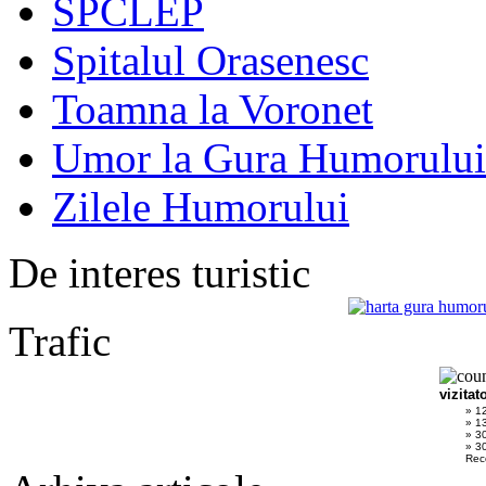
SPCLEP
Spitalul Orasenesc
Toamna la Voronet
Umor la Gura Humorului
Zilele Humorului
De interes turistic
Trafic
vizitat
» 1
» 1
» 3
» 30
Rec