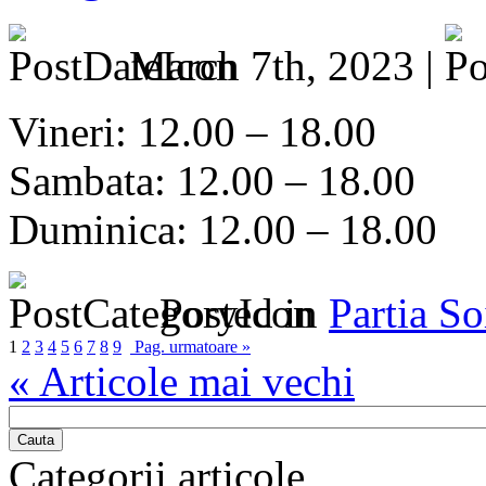
March 7th, 2023 |
Vineri: 12.00 – 18.00
Sambata: 12.00 – 18.00
Duminica: 12.00 – 18.00
Posted in
Partia S
1
2
3
4
5
6
7
8
9
Pag. urmatoare »
« Articole mai vechi
Cauta
Categorii articole