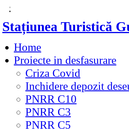
Stațiunea Turistică 
Home
Proiecte in desfasurare
Criza Covid
Inchidere depozit dese
PNRR C10
PNRR C3
PNRR C5