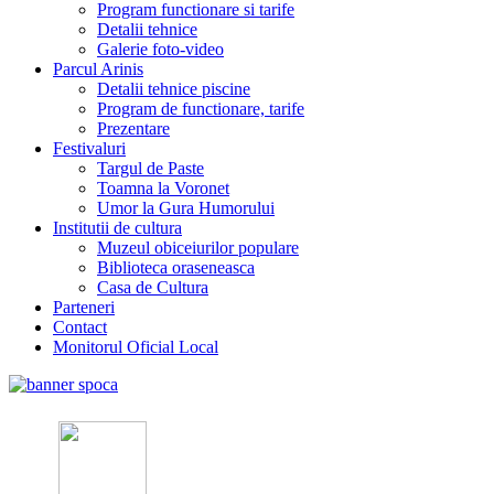
Program functionare si tarife
Detalii tehnice
Galerie foto-video
Parcul Arinis
Detalii tehnice piscine
Program de functionare, tarife
Prezentare
Festivaluri
Targul de Paste
Toamna la Voronet
Umor la Gura Humorului
Institutii de cultura
Muzeul obiceiurilor populare
Biblioteca oraseneasca
Casa de Cultura
Parteneri
Contact
Monitorul Oficial Local