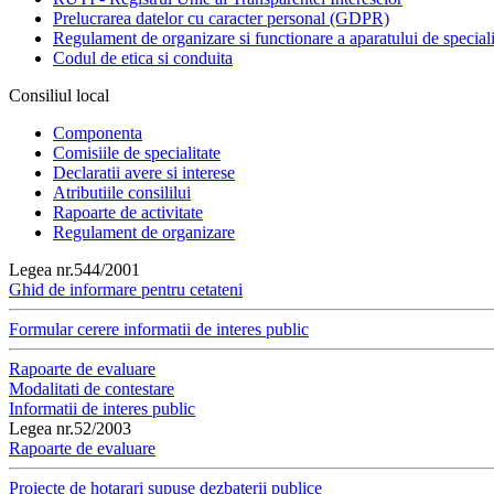
Prelucrarea datelor cu caracter personal (GDPR)
Regulament de organizare si functionare a aparatului de speciali
Codul de etica si conduita
Consiliul local
Componenta
Comisiile de specialitate
Declaratii avere si interese
Atributiile consililui
Rapoarte de activitate
Regulament de organizare
Legea nr.544/2001
Ghid de informare pentru cetateni
Formular cerere informatii de interes public
Rapoarte de evaluare
Modalitati de contestare
Informatii de interes public
Legea nr.52/2003
Rapoarte de evaluare
Proiecte de hotarari supuse dezbaterii publice