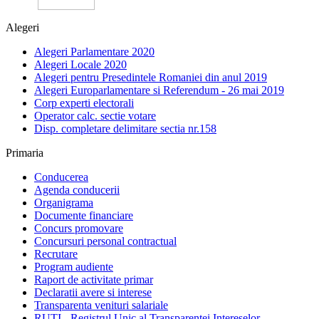
Alegeri
Alegeri Parlamentare 2020
Alegeri Locale 2020
Alegeri pentru Presedintele Romaniei din anul 2019
Alegeri Europarlamentare si Referendum - 26 mai 2019
Corp experti electorali
Operator calc. sectie votare
Disp. completare delimitare sectia nr.158
Primaria
Conducerea
Agenda conducerii
Organigrama
Documente financiare
Concurs promovare
Concursuri personal contractual
Recrutare
Program audiente
Raport de activitate primar
Declaratii avere si interese
Transparenta venituri salariale
RUTI - Registrul Unic al Transparentei Intereselor