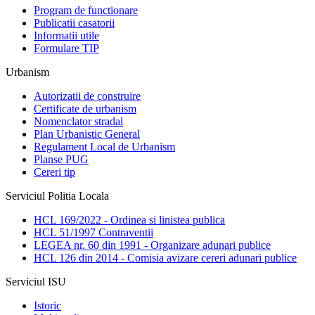
Program de functionare
Publicatii casatorii
Informatii utile
Formulare TIP
Urbanism
Autorizatii de construire
Certificate de urbanism
Nomenclator stradal
Plan Urbanistic General
Regulament Local de Urbanism
Planse PUG
Cereri tip
Serviciul Politia Locala
HCL 169/2022 - Ordinea si linistea publica
HCL 51/1997 Contraventii
LEGEA nr. 60 din 1991 - Organizare adunari publice
HCL 126 din 2014 - Comisia avizare cereri adunari publice
Serviciul ISU
Istoric