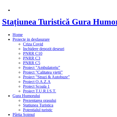
Stațiunea Turistică Gura Humo
Home
Proiecte in desfasurare
Criza Covid
Inchidere depozit deseuri
PNRR C10
PNRR C3
PNRR C5
Proiect ”Ambulatoriu”
Proiect ”Calitatea vieții”
Proiect ”Strazi & Autobuze”
Proiect O.A.Z.A
Proiect Scoala 1
Proiect T.U.R.I.S.T.
Gura Humorului
Prezentarea orasului
Statiunea Turistica
Potentialul turistic
Pârtia Şoimul