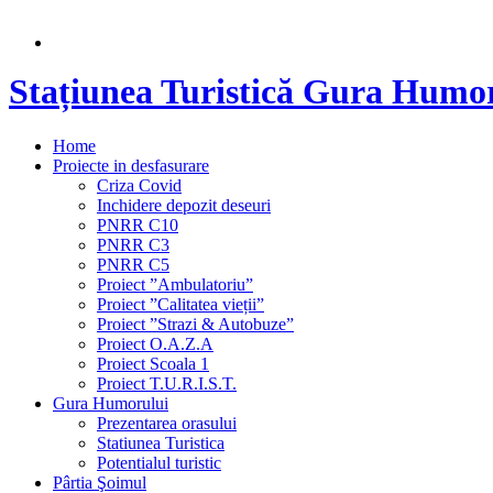
Stațiunea Turistică Gura Humo
Home
Proiecte in desfasurare
Criza Covid
Inchidere depozit deseuri
PNRR C10
PNRR C3
PNRR C5
Proiect ”Ambulatoriu”
Proiect ”Calitatea vieții”
Proiect ”Strazi & Autobuze”
Proiect O.A.Z.A
Proiect Scoala 1
Proiect T.U.R.I.S.T.
Gura Humorului
Prezentarea orasului
Statiunea Turistica
Potentialul turistic
Pârtia Şoimul