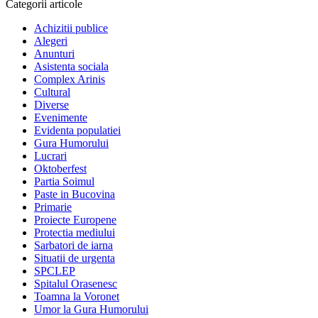
Categorii articole
Achizitii publice
Alegeri
Anunturi
Asistenta sociala
Complex Arinis
Cultural
Diverse
Evenimente
Evidenta populatiei
Gura Humorului
Lucrari
Oktoberfest
Partia Soimul
Paste in Bucovina
Primarie
Proiecte Europene
Protectia mediului
Sarbatori de iarna
Situatii de urgenta
SPCLEP
Spitalul Orasenesc
Toamna la Voronet
Umor la Gura Humorului