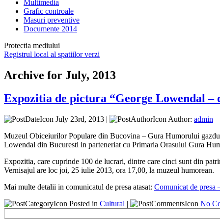
Multimedia
Grafic controale
Masuri preventive
Documente 2014
Protectia mediului
Registrul local al spatiilor verzi
Archive for July, 2013
Expozitia de pictura “George Lowendal – d
July 23rd, 2013 |
Author:
admin
Muzeul Obiceiurilor Populare din Bucovina – Gura Humorului gazduies
Lowendal din Bucuresti in parteneriat cu Primaria Orasului Gura Hum
Expozitia, care cuprinde 100 de lucrari, dintre care cinci sunt din patr
Vernisajul are loc joi, 25 iulie 2013, ora 17,00, la muzeul humorean.
Mai multe detalii in comunicatul de presa atasat:
Comunicat de presa 
Posted in
Cultural
|
No Co