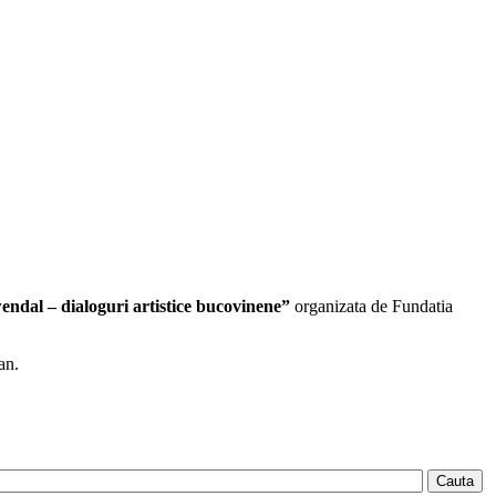
ndal – dialoguri artistice bucovinene”
organizata de Fundatia
an.
Cauta