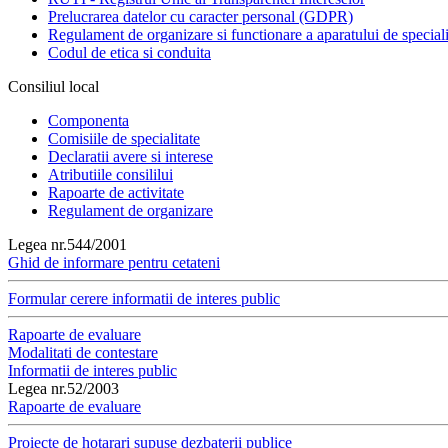
Prelucrarea datelor cu caracter personal (GDPR)
Regulament de organizare si functionare a aparatului de speciali
Codul de etica si conduita
Consiliul local
Componenta
Comisiile de specialitate
Declaratii avere si interese
Atributiile consililui
Rapoarte de activitate
Regulament de organizare
Legea nr.544/2001
Ghid de informare pentru cetateni
Formular cerere informatii de interes public
Rapoarte de evaluare
Modalitati de contestare
Informatii de interes public
Legea nr.52/2003
Rapoarte de evaluare
Proiecte de hotarari supuse dezbaterii publice