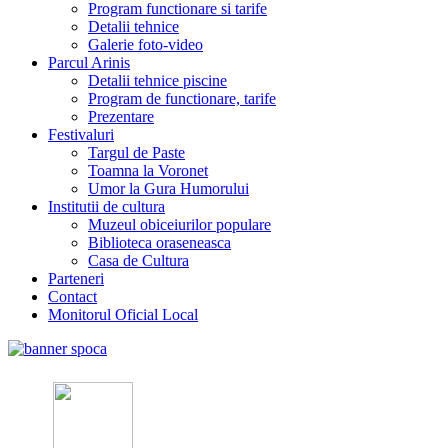
Program functionare si tarife
Detalii tehnice
Galerie foto-video
Parcul Arinis
Detalii tehnice piscine
Program de functionare, tarife
Prezentare
Festivaluri
Targul de Paste
Toamna la Voronet
Umor la Gura Humorului
Institutii de cultura
Muzeul obiceiurilor populare
Biblioteca oraseneasca
Casa de Cultura
Parteneri
Contact
Monitorul Oficial Local