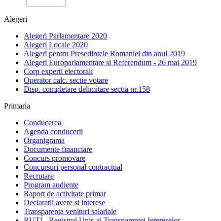
Alegeri
Alegeri Parlamentare 2020
Alegeri Locale 2020
Alegeri pentru Presedintele Romaniei din anul 2019
Alegeri Europarlamentare si Referendum - 26 mai 2019
Corp experti electorali
Operator calc. sectie votare
Disp. completare delimitare sectia nr.158
Primaria
Conducerea
Agenda conducerii
Organigrama
Documente financiare
Concurs promovare
Concursuri personal contractual
Recrutare
Program audiente
Raport de activitate primar
Declaratii avere si interese
Transparenta venituri salariale
RUTI - Registrul Unic al Transparentei Intereselor