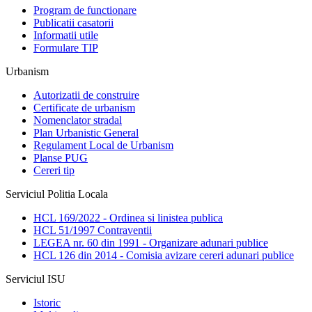
Program de functionare
Publicatii casatorii
Informatii utile
Formulare TIP
Urbanism
Autorizatii de construire
Certificate de urbanism
Nomenclator stradal
Plan Urbanistic General
Regulament Local de Urbanism
Planse PUG
Cereri tip
Serviciul Politia Locala
HCL 169/2022 - Ordinea si linistea publica
HCL 51/1997 Contraventii
LEGEA nr. 60 din 1991 - Organizare adunari publice
HCL 126 din 2014 - Comisia avizare cereri adunari publice
Serviciul ISU
Istoric