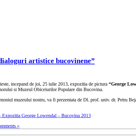
ialoguri artistice bucovinene”
te, incepand de joi, 25 iulie 2013, expozitia de pictura
“George Lowe
orului si Muzeul Obiceiurilor Populare din Bucovina.
imoniul muzeului nostru, va fi prezentata de Dl. prof. univ. dr. Petru Bej
– Expozitia George Lowendal – Bucovina 2013
mments »