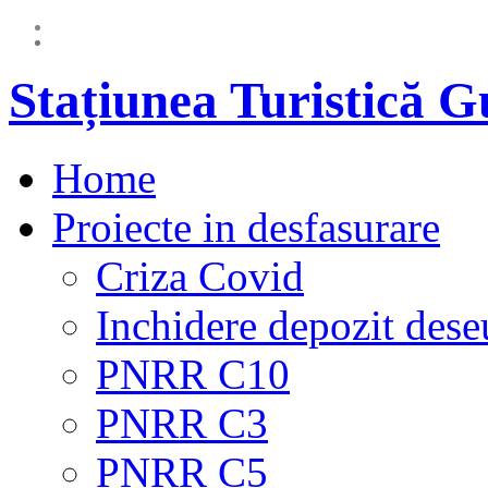
Stațiunea Turistică 
Home
Proiecte in desfasurare
Criza Covid
Inchidere depozit dese
PNRR C10
PNRR C3
PNRR C5