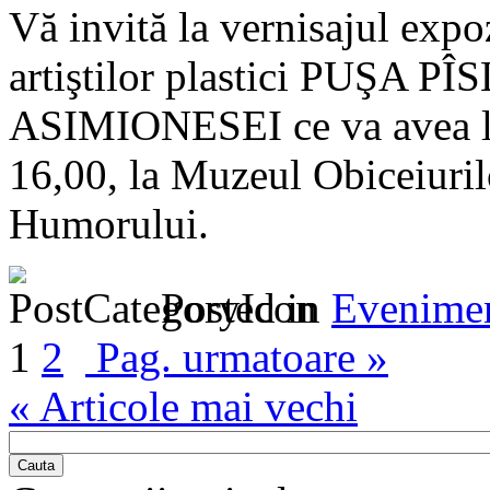
Vă invită la vernisajul expoz
artiştilor plastici PUŞA 
ASIMIONESEI ce va avea lo
16,00, la Muzeul Obiceiuri
Humorului.
Posted in
Evenime
1
2
Pag. urmatoare »
« Articole mai vechi
Cauta