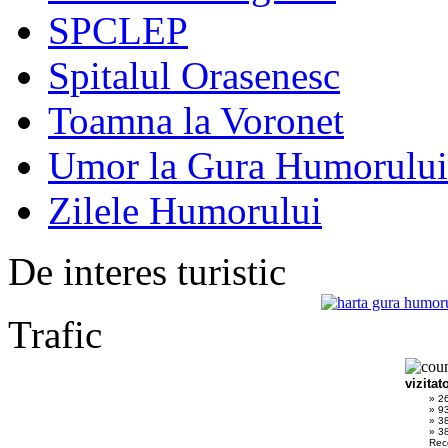
SPCLEP
Spitalul Orasenesc
Toamna la Voronet
Umor la Gura Humorului
Zilele Humorului
De interes turistic
Trafic
vizitat
» 2
» 9
» 3
» 38
Rec