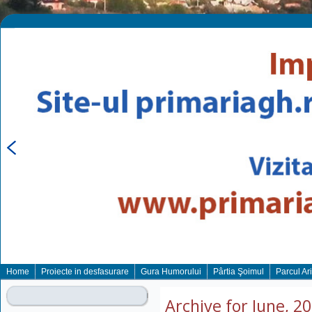
Home
Proiecte in desfasurare
Gura Humorului
Pârtia Şoimul
Parcul Ar
Archive for June, 2