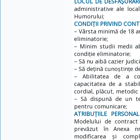
LOCUL DE DESFĂȘURARE 
administrative ale local
Humorului;
CONDIȚII PRIVIND CONT
– Vârsta minimă de 18 ani
eliminatorie;
– Minim studii medii ab
condiție eliminatorie;
– Să nu aibă cazier judic
– Să dețină cunoștințe de
– Abilitatea de a com
capacitatea de a stabil
cordial, plăcut, metodic 
– Să dispună de un tel
pentru comunicare;
ATRIBUȚIILE PERSONA
Modelului de contract
prevăzut în Anexa n
modificarea și comp