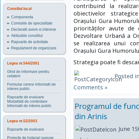
contribuind la realiza
Consiliul local
obiectivelor strategic
Componenta
Orașului Gura Humorulu
Comisiile de specialitate
priorităților avute de
Declaratii avere si interese
Dezvoltare Urbană a Or
Atributiile consililui
se realizarea unui con
Rapoarte de activitate
Regulament de organizare
Orașului Gura Humorulu
Strategia poate fi descar
Legea nr.544/2001
Ghid de informare pentru
Posted i
cetateni
Formular cerere informatii de
Comments »
interes public
Rapoarte de evaluare
Modalitati de contestare
Programul de funct
Informatii de interes public
din Arinis
Legea nr.52/2003
June 15
Rapoarte de evaluare
Proiecte de hotarari supuse