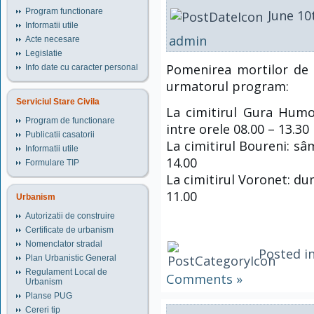
Program functionare
June 10
Informatii utile
admin
Acte necesare
Legislatie
Pomenirea mortilor de 
Info date cu caracter personal
urmatorul program:
Serviciul Stare Civila
La cimitirul Gura Humor
Program de functionare
intre orele 08.00 – 13.30
Publicatii casatorii
La cimitirul Boureni: sâ
Informatii utile
14.00
Formulare TIP
La cimitirul Voronet: du
11.00
Urbanism
Autorizatii de construire
Certificate de urbanism
Nomenclator stradal
Posted i
Plan Urbanistic General
Regulament Local de
Comments »
Urbanism
Planse PUG
Cereri tip