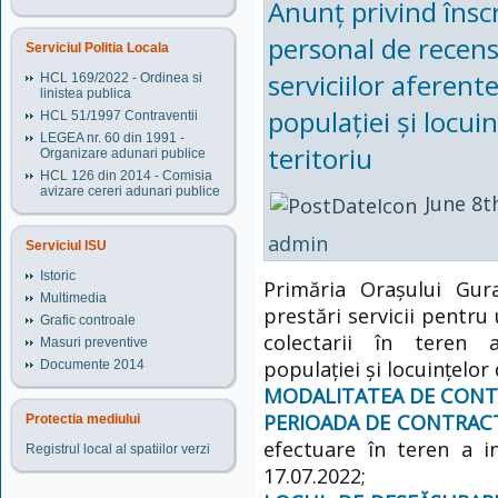
Anunț privind însc
personal de recens
Serviciul Politia Locala
serviciilor aferen
HCL 169/2022 - Ordinea si
linistea publica
populației și locui
HCL 51/1997 Contraventii
LEGEA nr. 60 din 1991 -
teritoriu
Organizare adunari publice
HCL 126 din 2014 - Comisia
avizare cereri adunari publice
June 8t
admin
Serviciul ISU
Istoric
Primăria Orașului Gur
Multimedia
prestări servicii pentru
Grafic controale
colectarii în teren 
Masuri preventive
populației și locuințelo
Documente 2014
MODALITATEA DE CONT
PERIOADA DE CONTRACTA
Protectia mediului
efectuare în teren a in
Registrul local al spatiilor verzi
17.07.2022;