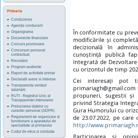
Primaria
Conducerea
Agenda conducerii
În conformitate cu preve
Organigrama
Documente financiare
modificările și completă
Concurs promovare
decizională în admini
Concursuri personal
cunoștință publică fap
contractual
Integrată de Dezvoltar
Recrutare
Program audiente
cu orizontul de timp 202
Raport de activitate primar
Cei interesați pot 
Declaratii avere si interese
Transparenta venituri
primariagh@gmail.com sa
salariale
propuneri, sugestii și
RUTI - Registrul Unic al
Transparentei Intereselor
privind Strategia Integ
Prelucrarea datelor cu
Gura Humorului cu orizo
caracter personal (GDPR)
de 23.07.2022, pe care o
Regulament de organizare si
functionare a aparatului de
http://www.primariagh.
specialitate al primarului
Codul de etica si conduita
Participarea și opini