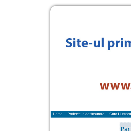
Home
Proiecte in desfasurare
Gura Humoru
Par