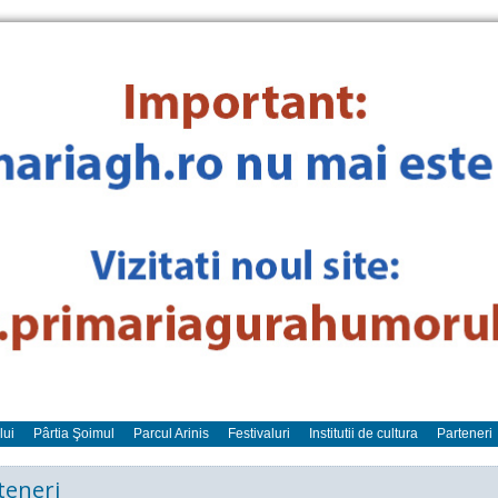
lui
Pârtia Şoimul
Parcul Arinis
Festivaluri
Institutii de cultura
Parteneri
teneri