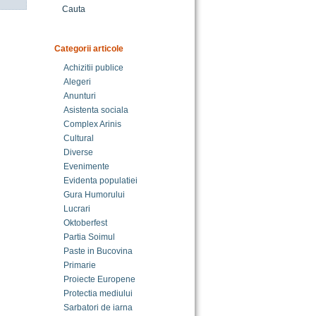
Cauta
Categorii articole
Achizitii publice
Alegeri
Anunturi
Asistenta sociala
Complex Arinis
Cultural
Diverse
Evenimente
Evidenta populatiei
Gura Humorului
Lucrari
Oktoberfest
Partia Soimul
Paste in Bucovina
Primarie
Proiecte Europene
Protectia mediului
Sarbatori de iarna