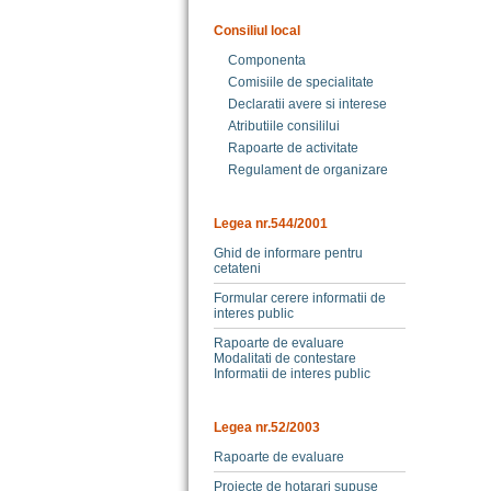
Consiliul local
Componenta
Comisiile de specialitate
Declaratii avere si interese
Atributiile consililui
Rapoarte de activitate
Regulament de organizare
Legea nr.544/2001
Ghid de informare pentru
cetateni
Formular cerere informatii de
interes public
Rapoarte de evaluare
Modalitati de contestare
Informatii de interes public
Legea nr.52/2003
Rapoarte de evaluare
Proiecte de hotarari supuse