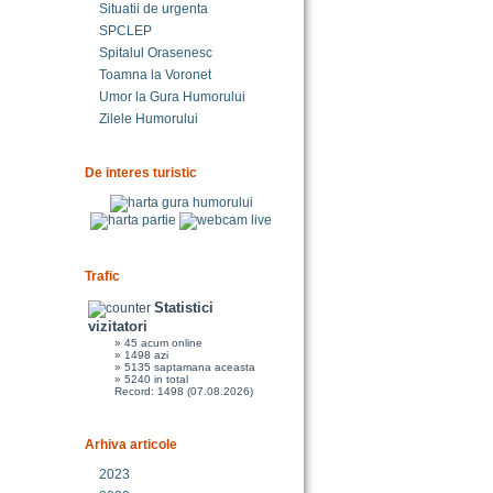
Situatii de urgenta
SPCLEP
Spitalul Orasenesc
Toamna la Voronet
Umor la Gura Humorului
Zilele Humorului
De interes turistic
Trafic
Statistici
vizitatori
» 45 acum online
» 1498 azi
» 5135 saptamana aceasta
» 5240 in total
Record: 1498 (07.08.2026)
Arhiva articole
2023