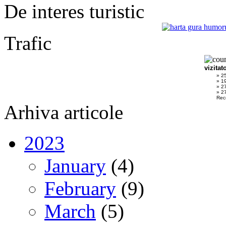
De interes turistic
Trafic
vizitat
» 2
» 1
» 2
» 27
Rec
Arhiva articole
2023
January
(4)
February
(9)
March
(5)