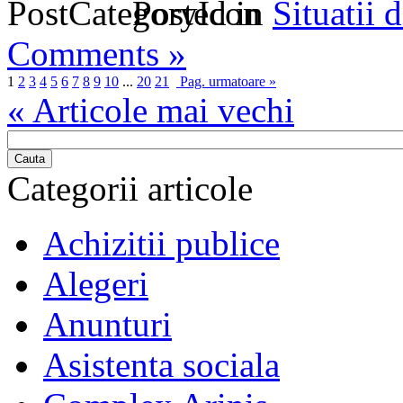
Posted in
Situatii 
Comments »
1
2
3
4
5
6
7
8
9
10
...
20
21
Pag. urmatoare »
« Articole mai vechi
Cauta
Categorii articole
Achizitii publice
Alegeri
Anunturi
Asistenta sociala