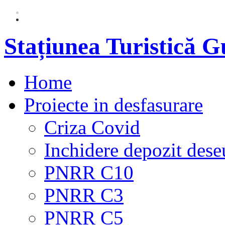
Stațiunea Turistică 
Home
Proiecte in desfasurare
Criza Covid
Inchidere depozit dese
PNRR C10
PNRR C3
PNRR C5