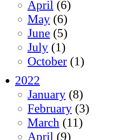
April
(6)
May
(6)
June
(5)
July
(1)
October
(1)
2022
January
(8)
February
(3)
March
(11)
April
(9)