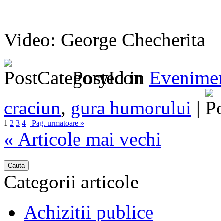
Video: George Checherita
Posted in
Evenime
craciun
,
gura humorului
|
1
2
3
4
Pag. urmatoare »
« Articole mai vechi
Cauta
Categorii articole
Achizitii publice