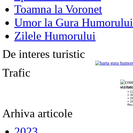
Toamna la Voronet
Umor la Gura Humorului
Zilele Humorului
De interes turistic
Trafic
vizitat
» 1
» 3
» 2
» 29
Rec
Arhiva articole
2023