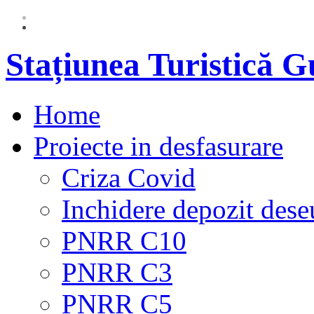
Stațiunea Turistică 
Home
Proiecte in desfasurare
Criza Covid
Inchidere depozit dese
PNRR C10
PNRR C3
PNRR C5