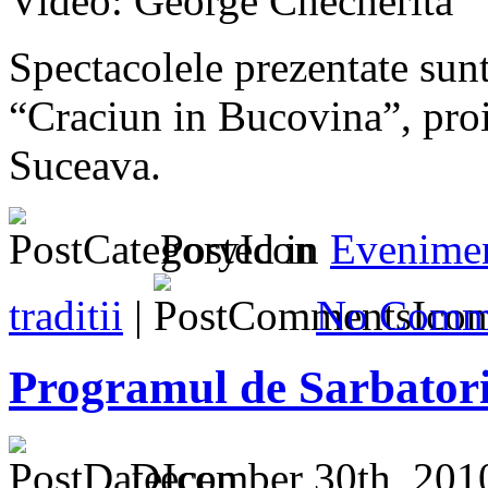
Video: George Checherita
Spectacolele prezentate sunt
“Craciun in Bucovina”, proi
Suceava.
Posted in
Evenime
traditii
|
No Comm
Programul de Sarbatori
December 30th, 201