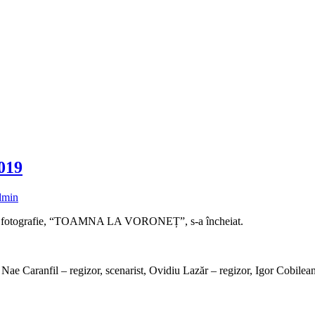
019
dmin
ă și fotografie, “TOAMNA LA VORONEȚ”, s-a încheiat.
ae Caranfil – regizor, scenarist, Ovidiu Lazăr – regizor, Igor Cobileans