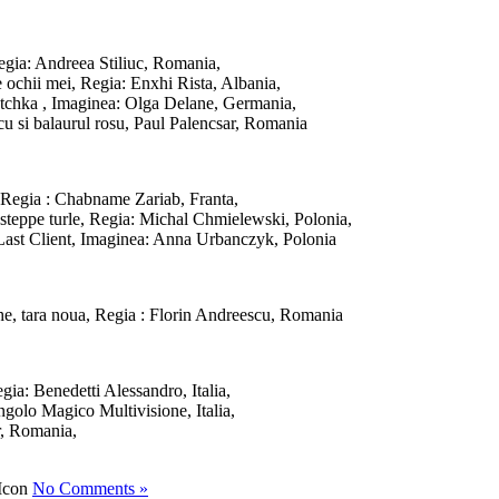
egia: Andreea Stiliuc, Romania,
 ochii mei, Regia: Enxhi Rista, Albania,
tchka , Imaginea: Olga Delane, Germania,
cu si balaurul rosu, Paul Palencsar, Romania
 Regia : Chabname Zariab, Franta,
 steppe turle, Regia: Michal Chmielewski, Polonia,
 Last Client, Imaginea: Anna Urbanczyk, Polonia
che, tara noua, Regia : Florin Andreescu, Romania
a: Benedetti Alessandro, Italia,
angolo Magico Multivisione, Italia,
r, Romania,
No Comments »