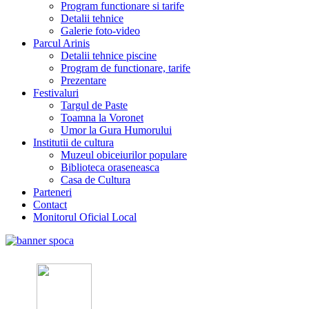
Program functionare si tarife
Detalii tehnice
Galerie foto-video
Parcul Arinis
Detalii tehnice piscine
Program de functionare, tarife
Prezentare
Festivaluri
Targul de Paste
Toamna la Voronet
Umor la Gura Humorului
Institutii de cultura
Muzeul obiceiurilor populare
Biblioteca oraseneasca
Casa de Cultura
Parteneri
Contact
Monitorul Oficial Local