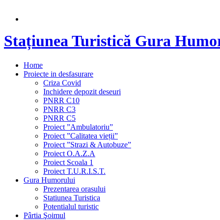
Stațiunea Turistică Gura Humo
Home
Proiecte in desfasurare
Criza Covid
Inchidere depozit deseuri
PNRR C10
PNRR C3
PNRR C5
Proiect ”Ambulatoriu”
Proiect ”Calitatea vieții”
Proiect ”Strazi & Autobuze”
Proiect O.A.Z.A
Proiect Scoala 1
Proiect T.U.R.I.S.T.
Gura Humorului
Prezentarea orasului
Statiunea Turistica
Potentialul turistic
Pârtia Şoimul