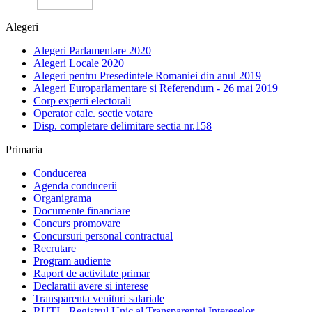
Alegeri
Alegeri Parlamentare 2020
Alegeri Locale 2020
Alegeri pentru Presedintele Romaniei din anul 2019
Alegeri Europarlamentare si Referendum - 26 mai 2019
Corp experti electorali
Operator calc. sectie votare
Disp. completare delimitare sectia nr.158
Primaria
Conducerea
Agenda conducerii
Organigrama
Documente financiare
Concurs promovare
Concursuri personal contractual
Recrutare
Program audiente
Raport de activitate primar
Declaratii avere si interese
Transparenta venituri salariale
RUTI - Registrul Unic al Transparentei Intereselor