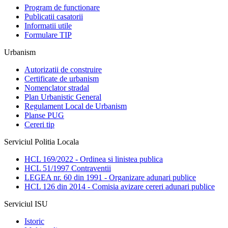
Program de functionare
Publicatii casatorii
Informatii utile
Formulare TIP
Urbanism
Autorizatii de construire
Certificate de urbanism
Nomenclator stradal
Plan Urbanistic General
Regulament Local de Urbanism
Planse PUG
Cereri tip
Serviciul Politia Locala
HCL 169/2022 - Ordinea si linistea publica
HCL 51/1997 Contraventii
LEGEA nr. 60 din 1991 - Organizare adunari publice
HCL 126 din 2014 - Comisia avizare cereri adunari publice
Serviciul ISU
Istoric