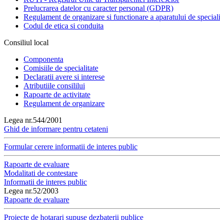
Prelucrarea datelor cu caracter personal (GDPR)
Regulament de organizare si functionare a aparatului de speciali
Codul de etica si conduita
Consiliul local
Componenta
Comisiile de specialitate
Declaratii avere si interese
Atributiile consililui
Rapoarte de activitate
Regulament de organizare
Legea nr.544/2001
Ghid de informare pentru cetateni
Formular cerere informatii de interes public
Rapoarte de evaluare
Modalitati de contestare
Informatii de interes public
Legea nr.52/2003
Rapoarte de evaluare
Proiecte de hotarari supuse dezbaterii publice