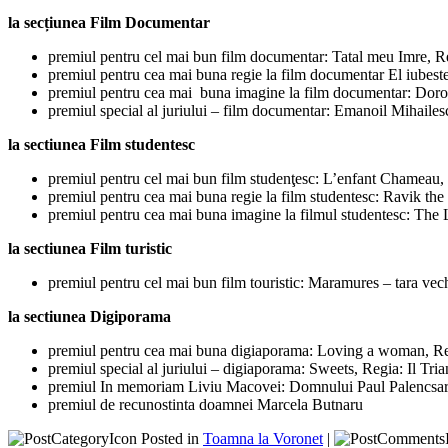
la secțiunea Film Documentar
premiul pentru cel mai bun film documentar: Tatal meu Imre, R
premiul pentru cea mai buna regie la film documentar El iubeste
premiul pentru cea mai buna imagine la film documentar: Doro
premiul special al juriului – film documentar: Emanoil Mihailes
la sectiunea Film studentesc
premiul pentru cel mai bun film studenţesc: L’enfant Chameau,
premiul pentru cea mai buna regie la film studentesc: Ravik the
premiul pentru cea mai buna imagine la filmul studentesc: The
la sectiunea Film turistic
premiul pentru cel mai bun film touristic: Maramures – tara ve
la sectiunea Digiporama
premiul pentru cea mai buna digiaporama: Loving a woman, Regi
premiul special al juriului – digiaporama: Sweets, Regia: Il Tri
premiul In memoriam Liviu Macovei: Domnului Paul Palencsa
premiul de recunostinta doamnei Marcela Butnaru
Posted in
Toamna la Voronet
|