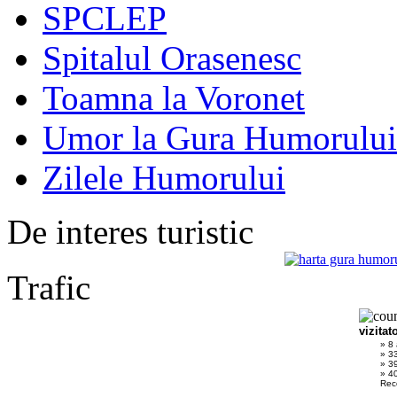
SPCLEP
Spitalul Orasenesc
Toamna la Voronet
Umor la Gura Humorului
Zilele Humorului
De interes turistic
Trafic
vizitat
» 8
» 3
» 3
» 40
Rec