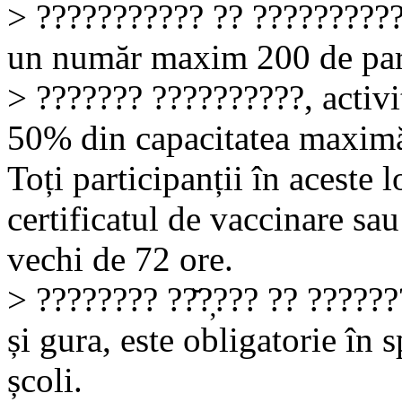
> ??????????? ?? ?????????? 
un număr maxim 200 de part
> ??????? ??????????, activi
50% din capacitatea maxim
Toți participanții în aceste l
certificatul de vaccinare sa
vechi de 72 ore.
> ???????? ??̆?̦??? ?? ??????
și gura, este obligatorie în s
școli.