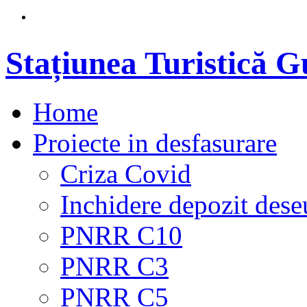
Stațiunea Turistică 
Home
Proiecte in desfasurare
Criza Covid
Inchidere depozit dese
PNRR C10
PNRR C3
PNRR C5