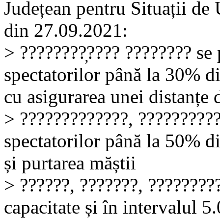
Județean pentru Situații de
din 27.09.2021:
> ????????̦???? ???????? se 
spectatorilor până la 30% d
cu asigurarea unei distanțe
> ?????????????, ?????????? 
spectatorilor până la 50% d
și purtarea măștii
> ??????, ???????, ????????
capacitate și în intervalul 5