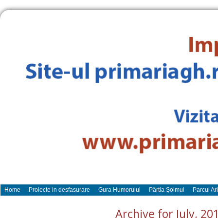
Home
Proiecte in desfasurare
Gura Humorului
Pârtia Şoimul
Parcul Ar
Archive for July, 20