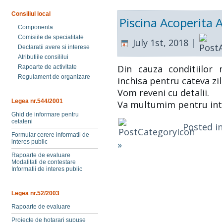
Consiliul local
Piscina Acoperita A
Componenta
Comisiile de specialitate
July 1st, 2018 |
Declaratii avere si interese
Atributiile consililui
Din cauza conditiilor 
Rapoarte de activitate
Regulament de organizare
inchisa pentru cateva zil
Vom reveni cu detalii.
Legea nr.544/2001
Va multumim pentru int
Ghid de informare pentru
cetateni
Posted i
Formular cerere informatii de
interes public
»
Rapoarte de evaluare
Modalitati de contestare
Informatii de interes public
Legea nr.52/2003
Rapoarte de evaluare
Proiecte de hotarari supuse