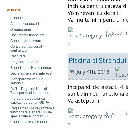
inchisa pentru cateva zil
Primaria
Vom reveni cu detalii.
Conducerea
Va multumim pentru int
Agenda conducerii
Organigrama
Posted i
Documente financiare
Concurs promovare
»
Concursuri personal
contractual
Recrutare
Piscina si Strandul
Program audiente
Raport de activitate primar
July 4th, 2018 |
Declaratii avere si interese
Transparenta venituri
salariale
Incepand de astazi, 4 iu
RUTI - Registrul Unic al
sunt din nou functionale
Transparentei Intereselor
Prelucrarea datelor cu
Va asteptam !
caracter personal (GDPR)
Regulament de organizare si
Posted i
functionare a aparatului de
specialitate al primarului
Codul de etica si conduita
»