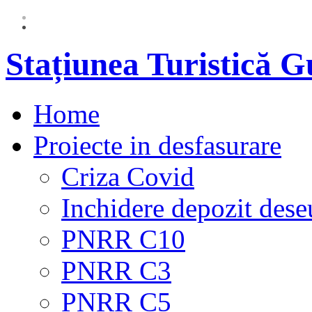
Stațiunea Turistică 
Home
Proiecte in desfasurare
Criza Covid
Inchidere depozit dese
PNRR C10
PNRR C3
PNRR C5