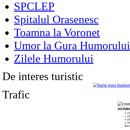
SPCLEP
Spitalul Orasenesc
Toamna la Voronet
Umor la Gura Humorului
Zilele Humorului
De interes turistic
Trafic
vizitat
» 1
» 1
» 2
» 24
Rec