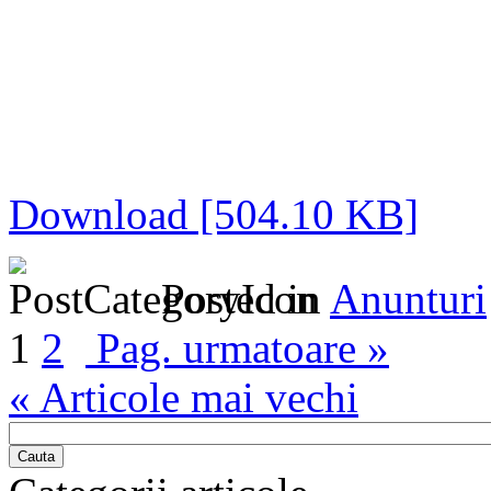
Download [504.10 KB]
Posted in
Anunturi
1
2
Pag. urmatoare »
« Articole mai vechi
Cauta