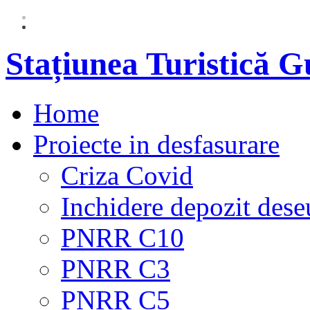
Stațiunea Turistică 
Home
Proiecte in desfasurare
Criza Covid
Inchidere depozit dese
PNRR C10
PNRR C3
PNRR C5