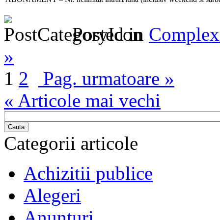
Posted in
Complex 
»
1
2
Pag. urmatoare »
« Articole mai vechi
Cauta
Categorii articole
Achizitii publice
Alegeri
Anunturi