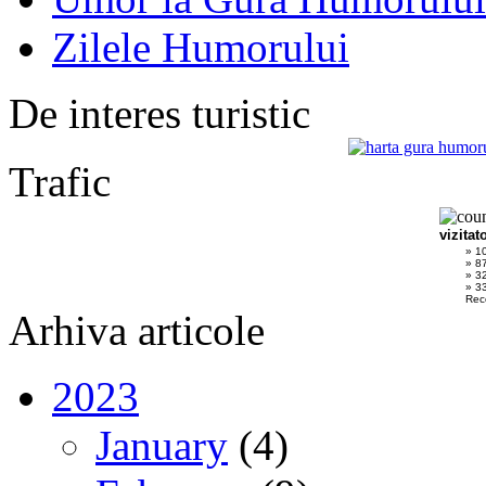
Zilele Humorului
De interes turistic
Trafic
vizitat
» 1
» 8
» 3
» 33
Rec
Arhiva articole
2023
January
(4)