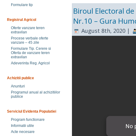
Formulare tip
Biroul Electoral d
Nr.10 – Gura Hum
Registrul Agricol
Oferte vanzare teren
August 8th, 2020 |
extravilan
Procese verbale oferte
vanzare – 45 zile
Formulare Tip. Cerere si
Oferta de vanzare teren
extravilan
Adeverinta Reg. Agricol
Achizitii publice
Anunturi
Programul anual al achizitiilor
publice
Serviciul Evidenta Populatiei
Program functionare
Informatii utile
Acte necesare