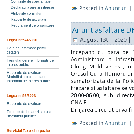
Comisiile de specialitate
Posted in
Anunturi
|
Declaratii avere si interese
Atributiile consililui
Rapoarte de activitate
Regulament de organizare
Anunt asfaltare D
August 13th, 2020 |
Legea nr.544/2001
Ghid de informare pentru
Incepand cu data de 1
cetateni
Administrare a Infrast
Formular cerere informatii de
interes public
Clung. Moldovenesc, int
Orasul Gura Humorului, 
Rapoarte de evaluare
Modalitati de contestare
semaforizata de la Polic
Informatii de interes public
frezare si asfaltare se v
20.00-06.00, sub direct
Legea nr.52/2003
CNAIR.
Rapoarte de evaluare
Dirijarea circulatiei va f
Proiecte de hotarari supuse
dezbaterii publice
Posted in
Anunturi
|
Serviciul Taxe si Impozite