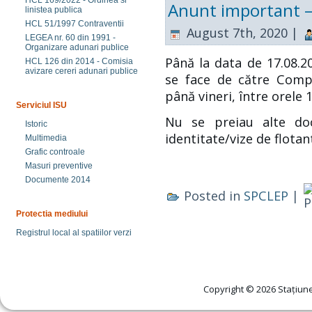
HCL 169/2022 - Ordinea si
Anunt important – 
linistea publica
HCL 51/1997 Contraventii
August 7th, 2020 |
LEGEA nr. 60 din 1991 -
Organizare adunari publice
Până la data de 17.08.20
HCL 126 din 2014 - Comisia
avizare cereri adunari publice
se face de către Compa
până vineri, între orele 1
Serviciul ISU
Nu se preiau alte do
Istoric
identitate/vize de flotan
Multimedia
Grafic controale
Masuri preventive
Documente 2014
Posted in
SPCLEP
|
Protectia mediului
Registrul local al spatiilor verzi
Copyright © 2026 Stațiune