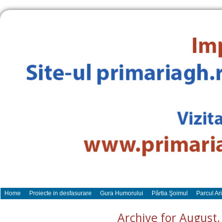
Home
Proiecte in desfasurare
Gura Humorului
Pârtia Şoimul
Parcul Ar
Archive for August,