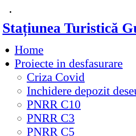
Stațiunea Turistică 
Home
Proiecte in desfasurare
Criza Covid
Inchidere depozit dese
PNRR C10
PNRR C3
PNRR C5