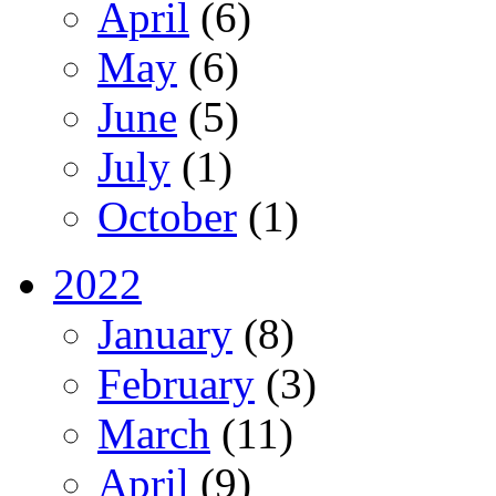
April
(6)
May
(6)
June
(5)
July
(1)
October
(1)
2022
January
(8)
February
(3)
March
(11)
April
(9)