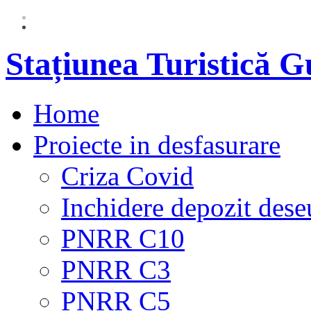
Stațiunea Turistică 
Home
Proiecte in desfasurare
Criza Covid
Inchidere depozit dese
PNRR C10
PNRR C3
PNRR C5