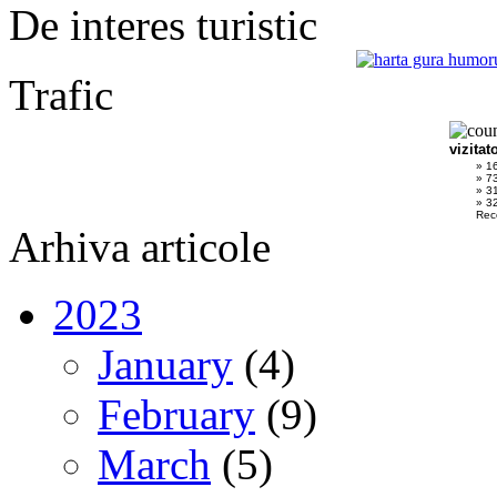
De interes turistic
Trafic
vizitat
» 1
» 7
» 3
» 32
Rec
Arhiva articole
2023
January
(4)
February
(9)
March
(5)