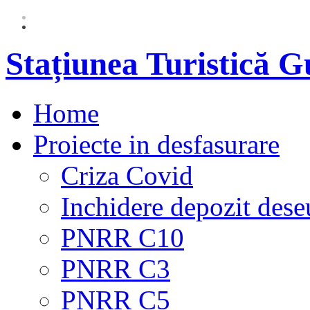
Stațiunea Turistică 
Home
Proiecte in desfasurare
Criza Covid
Inchidere depozit dese
PNRR C10
PNRR C3
PNRR C5