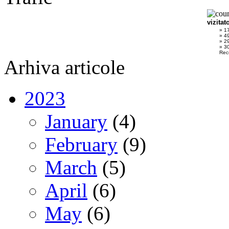
vizitat
» 1
» 4
» 2
» 30
Rec
Arhiva articole
2023
January
(4)
February
(9)
March
(5)
April
(6)
May
(6)