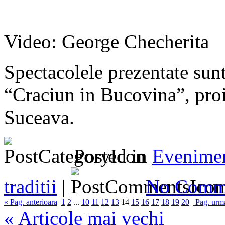
Video: George Checherita
Spectacolele prezentate sunt
“Craciun in Bucovina”, proi
Suceava.
Posted in
Evenime
traditii
|
No Comm
« Pag. anterioara
1
2
...
10
11
12
13
14
15
16
17
18
19
20
Pag. urma
« Articole mai vechi