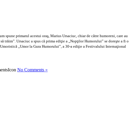
um spune primarul acestui oraş, Marius Ursaciuc, chiar de către humoreni, care au
ă trăim”. Ursaciuc a spus că prima ediţie a „Nopţilor Humorului” se doreşte a fi o
ură Umoristică „Umor la Gura Humorului”, a 30-a ediţie a Festivalului Internaţional
No Comments »