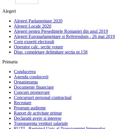
Alegeri
Alegeri Parlamentare 2020
Alegeri Locale 2020
Alegeri pentru Presedintele Romaniei din anul 2019
Alegeri Europarlamentare si Referendum - 26 mai 2019
Corp experti electorali
Operator calc. sectie votare
Disp. completare delimitare sectia nr.158
Primaria
Conducerea
Agenda conducerii
Organigrama
Documente financiare
Concurs promovare
Concursuri personal contractual
Recrutare
Program audiente
Raport de activitate primar
Declaratii avere si interese
Transparenta venituri salariale
RUTI - Registrul Unic al Transparentei Intereselor