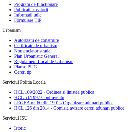
Program de functionare
Publicatii casatorii
Informatii utile
Formulare TIP
Urbanism
Autorizatii de construire
Certificate de urbanism
Nomenclator stradal
Plan Urbanistic General
Regulament Local de Urbanism
Planse PUG
Cereri tip
Serviciul Politia Locala
HCL 169/2022 - Ordinea si linistea publica
HCL 51/1997 Contraventii
LEGEA nr. 60 din 1991 - Organizare adunari publice
HCL 126 din 2014 - Comisia avizare cereri adunari publice
Serviciul ISU
Istoric