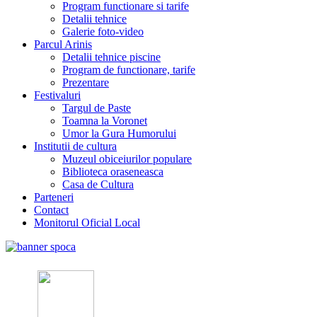
Program functionare si tarife
Detalii tehnice
Galerie foto-video
Parcul Arinis
Detalii tehnice piscine
Program de functionare, tarife
Prezentare
Festivaluri
Targul de Paste
Toamna la Voronet
Umor la Gura Humorului
Institutii de cultura
Muzeul obiceiurilor populare
Biblioteca oraseneasca
Casa de Cultura
Parteneri
Contact
Monitorul Oficial Local