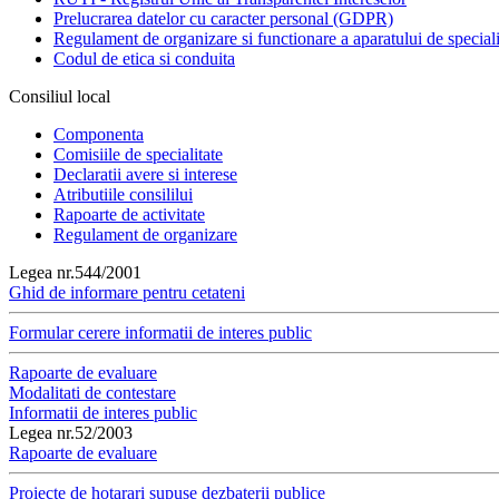
Prelucrarea datelor cu caracter personal (GDPR)
Regulament de organizare si functionare a aparatului de speciali
Codul de etica si conduita
Consiliul local
Componenta
Comisiile de specialitate
Declaratii avere si interese
Atributiile consililui
Rapoarte de activitate
Regulament de organizare
Legea nr.544/2001
Ghid de informare pentru cetateni
Formular cerere informatii de interes public
Rapoarte de evaluare
Modalitati de contestare
Informatii de interes public
Legea nr.52/2003
Rapoarte de evaluare
Proiecte de hotarari supuse dezbaterii publice