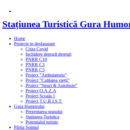
Stațiunea Turistică Gura Humo
Home
Proiecte in desfasurare
Criza Covid
Inchidere depozit deseuri
PNRR C10
PNRR C3
PNRR C5
Proiect ”Ambulatoriu”
Proiect ”Calitatea vieții”
Proiect ”Strazi & Autobuze”
Proiect O.A.Z.A
Proiect Scoala 1
Proiect T.U.R.I.S.T.
Gura Humorului
Prezentarea orasului
Statiunea Turistica
Potentialul turistic
Pârtia Şoimul