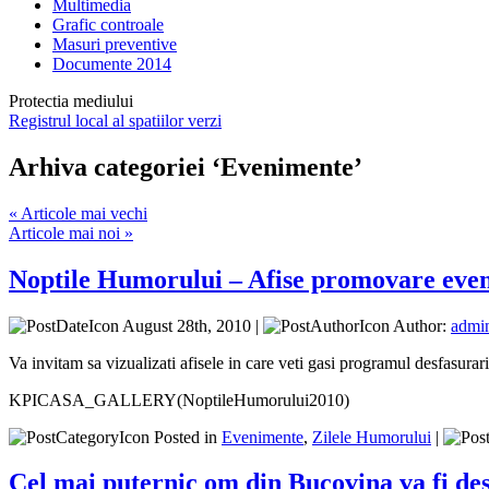
Multimedia
Grafic controale
Masuri preventive
Documente 2014
Protectia mediului
Registrul local al spatiilor verzi
Arhiva categoriei ‘Evenimente’
« Articole mai vechi
Articole mai noi »
Noptile Humorului – Afise promovare eve
August 28th, 2010 |
Author:
admi
Va invitam sa vizualizati afisele in care veti gasi programul desfasurarii
KPICASA_GALLERY(NoptileHumorului2010)
Posted in
Evenimente
,
Zilele Humorului
|
Cel mai puternic om din Bucovina va fi d