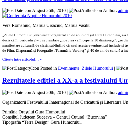
August 26th, 2010 |
Author:
admi
Vera Romaniuc, Marius Ursaciuc, Marius Vasiliu
„Zilele Humorului”, eveniment organizat an de an în oraşul Gura Humorului, s-a tr
decis că în perioada 2 – 5 septembrie „noaptea va începe la 10 dimineaţa”, „se di
manifestare culturală de clasă, subliniind că anul acesta evenimentul include şi tr
de Film, Diaporamă şi Fotografie „Toamnă la Voroneţ” şi 40 de ani de carieră a i
Citeste intre articolul… »
Posted in
Evenimente
,
Zilele Humorului
|
Rezultatele editiei a XX-a a festivalului
August 20th, 2010 |
Author:
admi
Organizatorii Festivalului Inaternaţional de Caricatură şi Literatu
Primăria Oraşului Gura Humorului
Consiliul Judeţean Suceava – Centrul Cutural “Bucovina”
Tipografia “Terra Design” Gura Humorului,