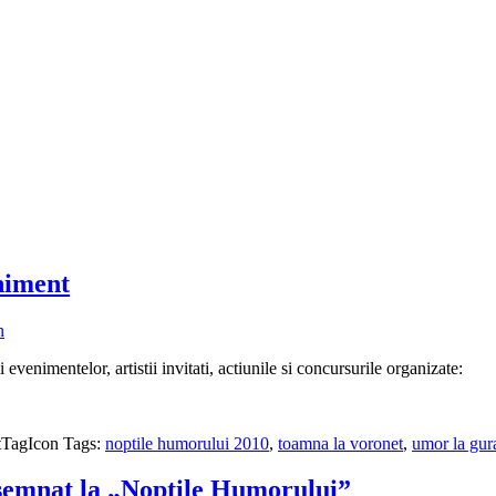
niment
n
 evenimentelor, artistii invitati, actiunile si concursurile organizate:
Tags:
noptile humorului 2010
,
toamna la voronet
,
umor la gur
esemnat la „Nopţile Humorului”