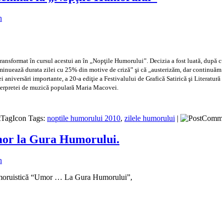
n
ansformat în cursul acestui an în „Nopţile Humorului”. Decizia a fost luată, după c
minuează durata zilei cu 25% din motive de criză” şi că „austerizăm, dar continuăm s
ei aniversări importante, a 20-a ediţie a Festivalului de Grafică Satirică şi Literat
nterpretei de muzică populară Maria Macovei.
Tags:
noptile humorului 2010
,
zilele humorului
|
 Umor la Gura Humorului.
n
ră Umoruistică “Umor … La Gura Humorului”,