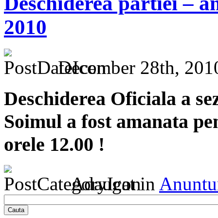
Deschiderea partiei – a
2010
December 28th, 201
Deschiderea Oficiala a se
Soimul a fost amanata pen
orele 12.00 !
Adaugat in
Anuntu
Cauta