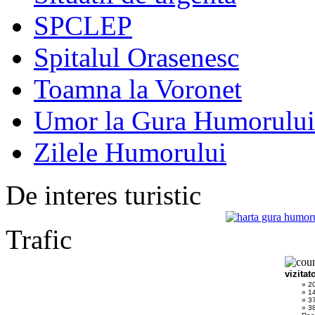
SPCLEP
Spitalul Orasenesc
Toamna la Voronet
Umor la Gura Humorului
Zilele Humorului
De interes turistic
Trafic
vizitat
» 2
» 1
» 3
» 38