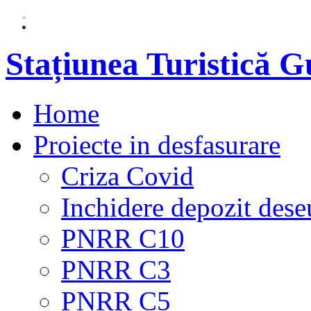
Stațiunea Turistică 
Home
Proiecte in desfasurare
Criza Covid
Inchidere depozit dese
PNRR C10
PNRR C3
PNRR C5