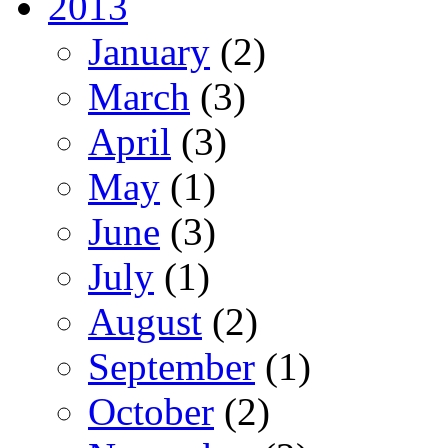
2013
January
(2)
March
(3)
April
(3)
May
(1)
June
(3)
July
(1)
August
(2)
September
(1)
October
(2)