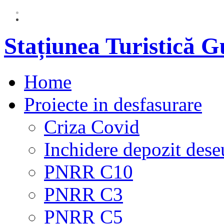
Stațiunea Turistică 
Home
Proiecte in desfasurare
Criza Covid
Inchidere depozit dese
PNRR C10
PNRR C3
PNRR C5