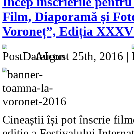
Încep înscrierile pentru
Film, Diaporamă și Fo
Voroneț”, Ediția XXXV
August 25th, 2016 |
Cineaștii își pot înscrie fi
ediție a Festivalului Intern