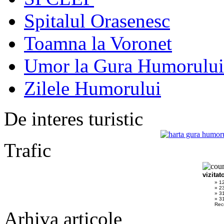
Spitalul Orasenesc
Toamna la Voronet
Umor la Gura Humorului
Zilele Humorului
De interes turistic
Trafic
vizitat
» 1
» 2
» 3
» 31
Rec
Arhiva articole