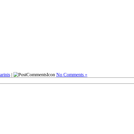
arinis
|
No Comments »