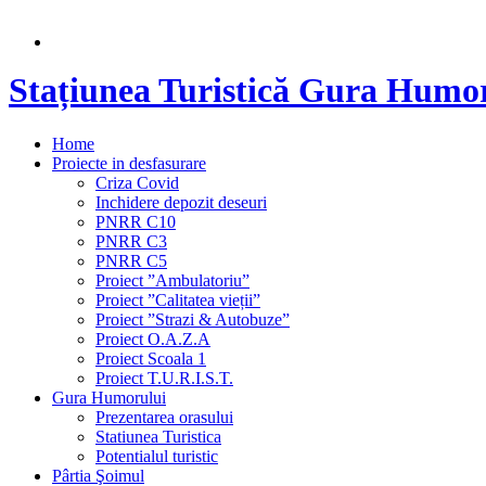
Stațiunea Turistică Gura Humo
Home
Proiecte in desfasurare
Criza Covid
Inchidere depozit deseuri
PNRR C10
PNRR C3
PNRR C5
Proiect ”Ambulatoriu”
Proiect ”Calitatea vieții”
Proiect ”Strazi & Autobuze”
Proiect O.A.Z.A
Proiect Scoala 1
Proiect T.U.R.I.S.T.
Gura Humorului
Prezentarea orasului
Statiunea Turistica
Potentialul turistic
Pârtia Şoimul