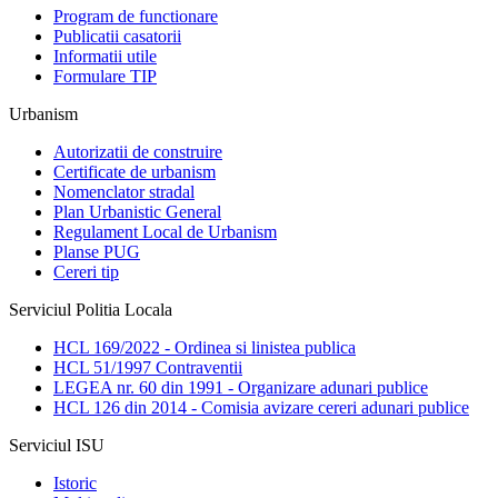
Program de functionare
Publicatii casatorii
Informatii utile
Formulare TIP
Urbanism
Autorizatii de construire
Certificate de urbanism
Nomenclator stradal
Plan Urbanistic General
Regulament Local de Urbanism
Planse PUG
Cereri tip
Serviciul Politia Locala
HCL 169/2022 - Ordinea si linistea publica
HCL 51/1997 Contraventii
LEGEA nr. 60 din 1991 - Organizare adunari publice
HCL 126 din 2014 - Comisia avizare cereri adunari publice
Serviciul ISU
Istoric