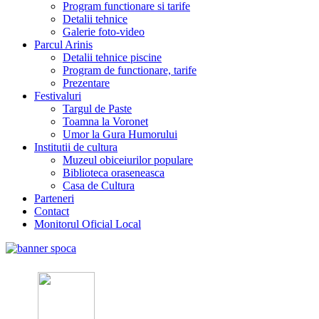
Program functionare si tarife
Detalii tehnice
Galerie foto-video
Parcul Arinis
Detalii tehnice piscine
Program de functionare, tarife
Prezentare
Festivaluri
Targul de Paste
Toamna la Voronet
Umor la Gura Humorului
Institutii de cultura
Muzeul obiceiurilor populare
Biblioteca oraseneasca
Casa de Cultura
Parteneri
Contact
Monitorul Oficial Local