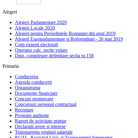
Alegeri
Alegeri Parlamentare 2020
Alegeri Locale 2020
Alegeri pentru Presedintele Romaniei din anul 2019
Alegeri Europarlamentare si Referendum - 26 mai 2019
Corp experti electorali
Operator calc. sectie votare
Disp. completare delimitare sectia nr.158
Primaria
Conducerea
Agenda conducerii
Organigrama
Documente financiare
Concurs promovare
Concursuri personal contractual
Recrutare
Program audiente
Raport de activitate primar
Declaratii avere si interese
Transparenta venituri salariale
RUTI - Registrul Unic al Transparentei Intereselor