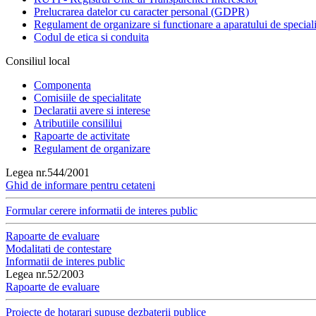
Prelucrarea datelor cu caracter personal (GDPR)
Regulament de organizare si functionare a aparatului de speciali
Codul de etica si conduita
Consiliul local
Componenta
Comisiile de specialitate
Declaratii avere si interese
Atributiile consililui
Rapoarte de activitate
Regulament de organizare
Legea nr.544/2001
Ghid de informare pentru cetateni
Formular cerere informatii de interes public
Rapoarte de evaluare
Modalitati de contestare
Informatii de interes public
Legea nr.52/2003
Rapoarte de evaluare
Proiecte de hotarari supuse dezbaterii publice