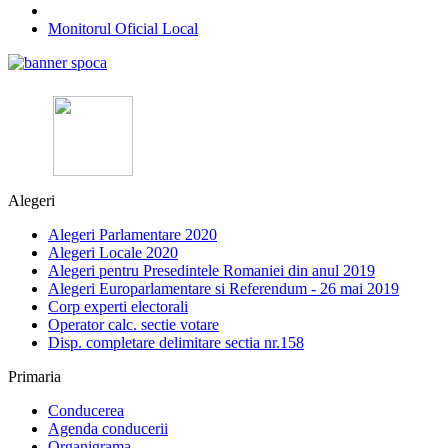
Monitorul Oficial Local
Alegeri
Alegeri Parlamentare 2020
Alegeri Locale 2020
Alegeri pentru Presedintele Romaniei din anul 2019
Alegeri Europarlamentare si Referendum - 26 mai 2019
Corp experti electorali
Operator calc. sectie votare
Disp. completare delimitare sectia nr.158
Primaria
Conducerea
Agenda conducerii
Organigrama