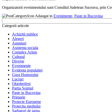
Organizatorii evenimentului sunt Consiliul Judetean Suceava, prin C
Adaugat in
Evenimente
,
Paste in Bucovina
Categorii articole
Achizitii publice
Alegeri
Anunturi
Asistenta sociala
Complex Arinis
Cultural
Diverse
Evenimente
Evidenta populatiei
Gura Humorului
Lucrari
Oktoberfest
Partia Soimul
Paste in Bucovina
Primarie
Proiecte Europene
Protectia mediului
Sarbatori de iarna