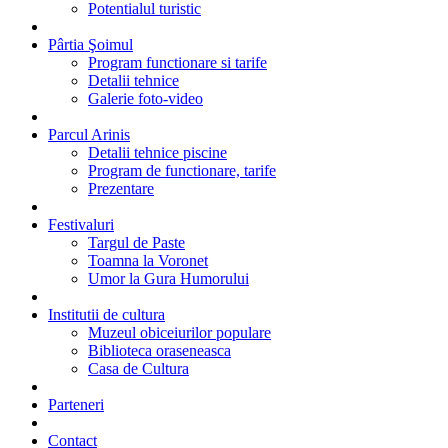
Potentialul turistic
Pârtia Şoimul
Program functionare si tarife
Detalii tehnice
Galerie foto-video
Parcul Arinis
Detalii tehnice piscine
Program de functionare, tarife
Prezentare
Festivaluri
Targul de Paste
Toamna la Voronet
Umor la Gura Humorului
Institutii de cultura
Muzeul obiceiurilor populare
Biblioteca oraseneasca
Casa de Cultura
Parteneri
Contact