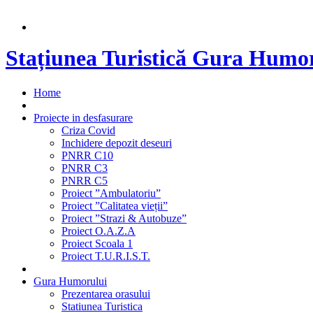
Stațiunea Turistică Gura Humo
Home
Proiecte in desfasurare
Criza Covid
Inchidere depozit deseuri
PNRR C10
PNRR C3
PNRR C5
Proiect ”Ambulatoriu”
Proiect ”Calitatea vieții”
Proiect ”Strazi & Autobuze”
Proiect O.A.Z.A
Proiect Scoala 1
Proiect T.U.R.I.S.T.
Gura Humorului
Prezentarea orasului
Statiunea Turistica