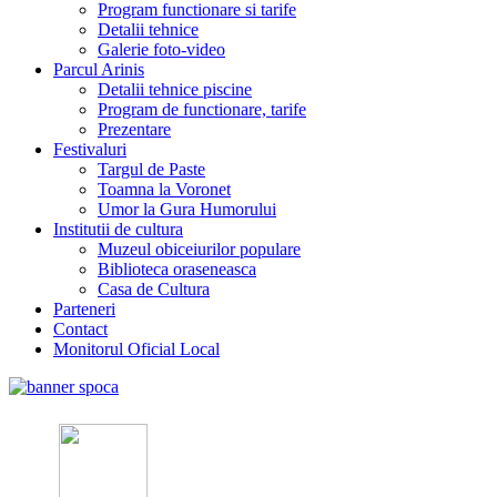
Program functionare si tarife
Detalii tehnice
Galerie foto-video
Parcul Arinis
Detalii tehnice piscine
Program de functionare, tarife
Prezentare
Festivaluri
Targul de Paste
Toamna la Voronet
Umor la Gura Humorului
Institutii de cultura
Muzeul obiceiurilor populare
Biblioteca oraseneasca
Casa de Cultura
Parteneri
Contact
Monitorul Oficial Local