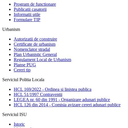
Program de functionare
Publicatii casatorii
Informatii utile
Formulare TIP
Urbanism
Autorizatii de construire
Certificate de urbanism
Nomenclator stradal
Plan Urbanistic General
Regulament Local de Urbanism
Planse PUG
Cereri tip
Serviciul Politia Locala
HCL 169/2022 - Ordinea si linistea publica
HCL 51/1997 Contraventii
LEGEA nr. 60 din 1991 - Organizare adunari publice
HCL 126 din 2014 - Comisia avizare cereri adunari publice
Serviciul ISU
Istoric