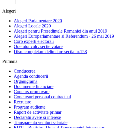
Alegeri
Alegeri Parlamentare 2020
Alegeri Locale 2020
Alegeri pentru Presedintele Romaniei din anul 2019
Alegeri Europarlamentare si Referendum - 26 mai 2019
Corp experti electorali
Operator calc. sectie votare
Disp. completare delimitare sectia nr.158
Primaria
Conducerea
Agenda conducerii
Organigrama
Documente financiare
Concurs promovare
Concursuri personal contractual
Recrutare
Program audiente
Raport de activitate primar
Declaratii avere si interese
Transparenta venituri salariale
RUTI - Registrul Unic al Transparentei Intereselor