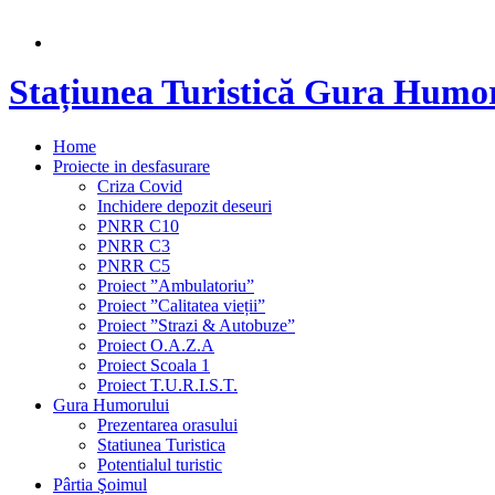
Stațiunea Turistică Gura Humo
Home
Proiecte in desfasurare
Criza Covid
Inchidere depozit deseuri
PNRR C10
PNRR C3
PNRR C5
Proiect ”Ambulatoriu”
Proiect ”Calitatea vieții”
Proiect ”Strazi & Autobuze”
Proiect O.A.Z.A
Proiect Scoala 1
Proiect T.U.R.I.S.T.
Gura Humorului
Prezentarea orasului
Statiunea Turistica
Potentialul turistic
Pârtia Şoimul