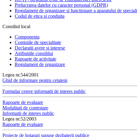
Prelucrarea datelor cu caracter personal (GDPR)
Regulament de organizare si functionare a aparatului de speciali
Codul de etica si conduita
Consiliul local
Componenta
Comisiile de specialitate
Declaratii avere si interese
Atributiile consililui
Rapoarte de activitate
Regulament de organizare
Legea nr.544/2001
Ghid de informare pentru cetateni
Formular cerere informatii de interes public
Rapoarte de evaluare
Modalitati de contestare
Informatii de interes public
Legea nr.52/2003
Rapoarte de evaluare
Proiecte de hotarari supuse dezbaterii publice