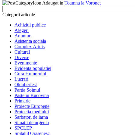
Adaugat in
Toamna la Voronet
Categorii articole
Achizitii publice
Alegeri
Anunturi
Asistenta sociala
Complex Arinis
Cultural
Diverse
Evenimente
Evidenta populatiei
Gura Humorului
Lucrari
Oktoberfest
Partia Soimul
Paste in Bucovina
Primarie
Proiecte Europene
Protectia mediului
Sarbatori de iarna
Situatii de urgenta
SPCLEP
Spitalul Orasenesc