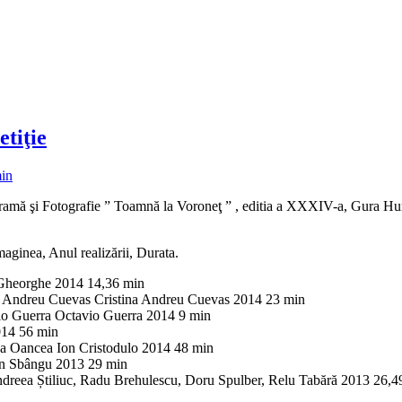
tiţie
in
aporamă şi Fotografie ” Toamnă la Voroneţ ” , editia a XXXIV-a, Gura 
Imaginea, Anul realizării, Durata.
Gheorghe 2014 14,36 min
na Andreu Cuevas Cristina Andreu Cuevas 2014 23 min
io Guerra Octavio Guerra 2014 9 min
014 56 min
na Oancea Ion Cristodulo 2014 48 min
ian Sbângu 2013 29 min
dreea Știliuc, Radu Brehulescu, Doru Spulber, Relu Tabără 2013 26,4