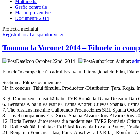
Multimedia
Grafic controale
Masuri preventive
Documente 2014
Protectia mediului
Registrul local al spatiilor verzi
Toamna la Voronet 2014 – Filmele în compe
October 22nd, 2014 |
Author:
adm
Filmele în competiţie în cadrul Festivalul Internaţional de Film, Di
Secţiunea Filme documentare
Nr. în concurs, Titlul filmului, Producător /Distribuitor, Ţara, Regia, 
3. Şi Dumnezeu a creat bărbatul TVR România Diana Deleanu Dan 
6. Bernarda Alba in Palestine Cristina Andreu Cuevas Spania Cristi
7. The russians machine Calibrando Producciones SRL Spania Octav
8. Travel companions Elsa Sierra Spania Álvaro Orus Álvaro Orus 2
12. Horia Bernea ,întoarcerea din modernitate TVR2 România Cristi
18. Bolile sănătății mintale TVR Iași România Roxana Bratec, Crist
21. Benjamin Fondane – Iași, Paris, Auschwitz TVR Iași România An