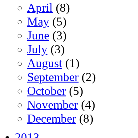
April
(8)
May
(5)
June
(3)
July
(3)
August
(1)
September
(2)
October
(5)
November
(4)
December
(8)
2013