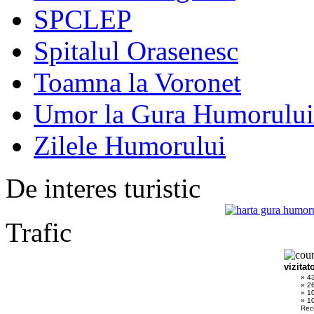
SPCLEP
Spitalul Orasenesc
Toamna la Voronet
Umor la Gura Humorului
Zilele Humorului
De interes turistic
Trafic
vizitat
» 4
» 2
» 1
» 10
Rec