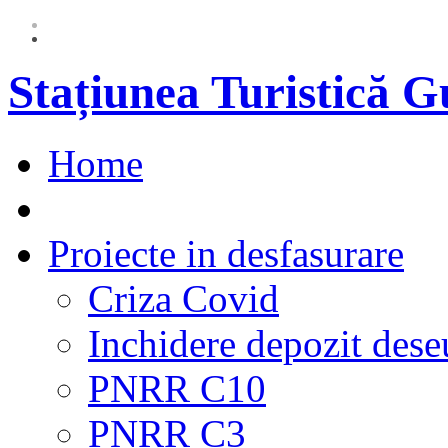
Stațiunea Turistică 
Home
Proiecte in desfasurare
Criza Covid
Inchidere depozit dese
PNRR C10
PNRR C3