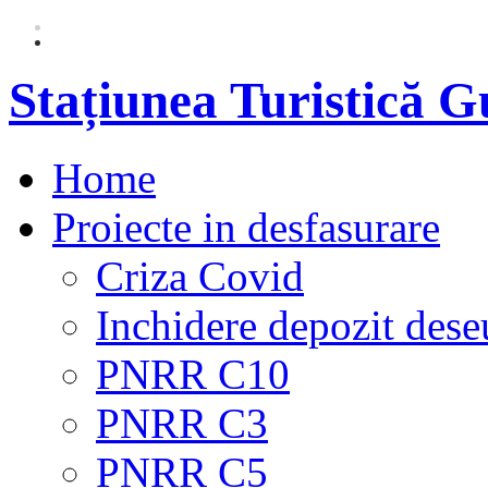
Stațiunea Turistică 
Home
Proiecte in desfasurare
Criza Covid
Inchidere depozit dese
PNRR C10
PNRR C3
PNRR C5