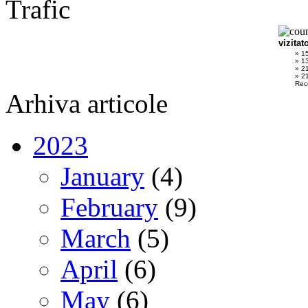
Trafic
vizitat
» 1
» 1
» 2
» 21
Rec
Arhiva articole
2023
January
(4)
February
(9)
March
(5)
April
(6)
May
(6)