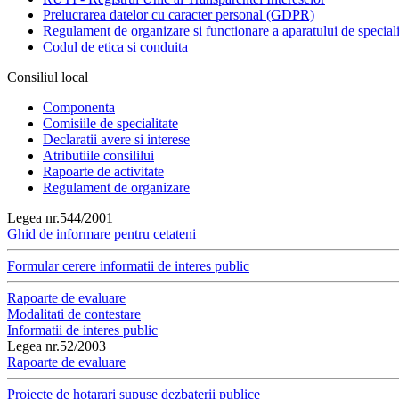
Prelucrarea datelor cu caracter personal (GDPR)
Regulament de organizare si functionare a aparatului de speciali
Codul de etica si conduita
Consiliul local
Componenta
Comisiile de specialitate
Declaratii avere si interese
Atributiile consililui
Rapoarte de activitate
Regulament de organizare
Legea nr.544/2001
Ghid de informare pentru cetateni
Formular cerere informatii de interes public
Rapoarte de evaluare
Modalitati de contestare
Informatii de interes public
Legea nr.52/2003
Rapoarte de evaluare
Proiecte de hotarari supuse dezbaterii publice