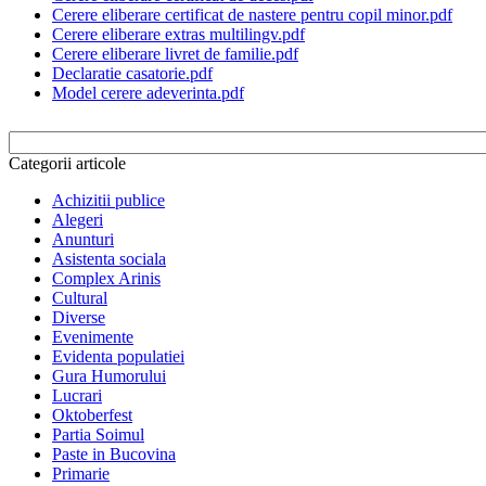
Cerere eliberare certificat de nastere pentru copil minor.pdf
Cerere eliberare extras multilingv.pdf
Cerere eliberare livret de familie.pdf
Declaratie casatorie.pdf
Model cerere adeverinta.pdf
Categorii articole
Achizitii publice
Alegeri
Anunturi
Asistenta sociala
Complex Arinis
Cultural
Diverse
Evenimente
Evidenta populatiei
Gura Humorului
Lucrari
Oktoberfest
Partia Soimul
Paste in Bucovina
Primarie