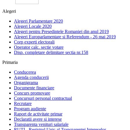
Alegeri
Alegeri Parlamentare 2020
Alegeri Locale 2020
Alegeri pentru Presedintele Romaniei din anul 2019
Alegeri Europarlamentare si Referendum - 26 mai 2019
Corp experti electorali
Operator calc. sectie votare
Disp. completare delimitare sectia nr.158
Primaria
Conducerea
Agenda conducerii
Organigrama
Documente financiare
Concurs promovare
Concursuri personal contractual
Recrutare
Program audiente
Raport de activitate primar
Declaratii avere si interese
Transparenta venituri salariale
RUTI - Registrul Unic al Transparentei Intereselor