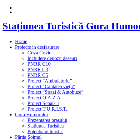
Stațiunea Turistică Gura Humo
Home
Proiecte in desfasurare
Criza Covid
Inchidere depozit deseuri
PNRR C10
PNRR C3
PNRR C5
Proiect ”Ambulatoriu”
Proiect ”Calitatea vieții”
Proiect ”Strazi & Autobuze”
Proiect O.A.Z.A
Proiect Scoala 1
Proiect T.U.R.I.S.T.
Gura Humorului
Prezentarea orasului
Statiunea Turistica
Potentialul turistic
Pârtia Şoimul