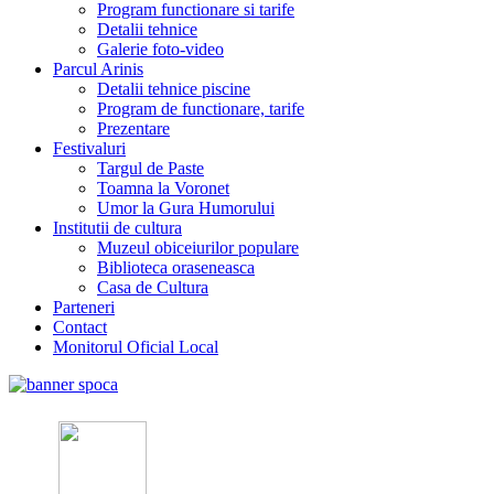
Program functionare si tarife
Detalii tehnice
Galerie foto-video
Parcul Arinis
Detalii tehnice piscine
Program de functionare, tarife
Prezentare
Festivaluri
Targul de Paste
Toamna la Voronet
Umor la Gura Humorului
Institutii de cultura
Muzeul obiceiurilor populare
Biblioteca oraseneasca
Casa de Cultura
Parteneri
Contact
Monitorul Oficial Local