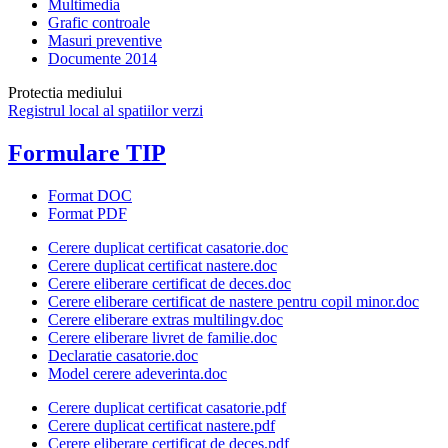
Multimedia
Grafic controale
Masuri preventive
Documente 2014
Protectia mediului
Registrul local al spatiilor verzi
Formulare TIP
Format DOC
Format PDF
Cerere duplicat certificat casatorie.doc
Cerere duplicat certificat nastere.doc
Cerere eliberare certificat de deces.doc
Cerere eliberare certificat de nastere pentru copil minor.doc
Cerere eliberare extras multilingv.doc
Cerere eliberare livret de familie.doc
Declaratie casatorie.doc
Model cerere adeverinta.doc
Cerere duplicat certificat casatorie.pdf
Cerere duplicat certificat nastere.pdf
Cerere eliberare certificat de deces.pdf