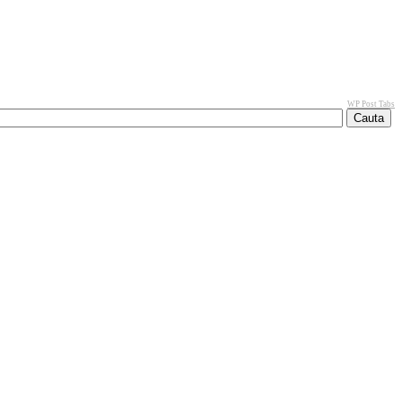
WP Post Tabs
Cauta