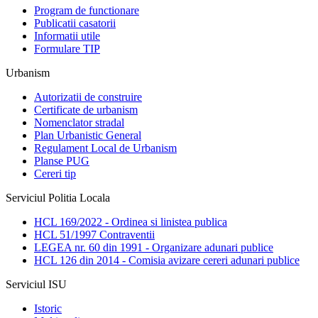
Program de functionare
Publicatii casatorii
Informatii utile
Formulare TIP
Urbanism
Autorizatii de construire
Certificate de urbanism
Nomenclator stradal
Plan Urbanistic General
Regulament Local de Urbanism
Planse PUG
Cereri tip
Serviciul Politia Locala
HCL 169/2022 - Ordinea si linistea publica
HCL 51/1997 Contraventii
LEGEA nr. 60 din 1991 - Organizare adunari publice
HCL 126 din 2014 - Comisia avizare cereri adunari publice
Serviciul ISU
Istoric