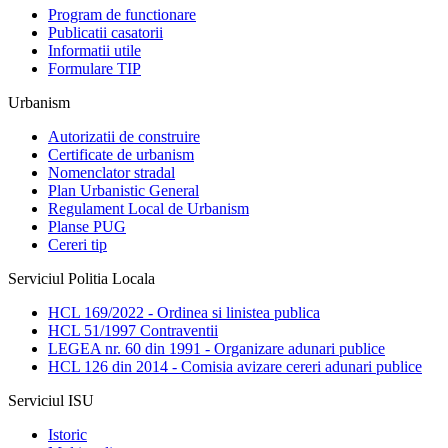
Program de functionare
Publicatii casatorii
Informatii utile
Formulare TIP
Urbanism
Autorizatii de construire
Certificate de urbanism
Nomenclator stradal
Plan Urbanistic General
Regulament Local de Urbanism
Planse PUG
Cereri tip
Serviciul Politia Locala
HCL 169/2022 - Ordinea si linistea publica
HCL 51/1997 Contraventii
LEGEA nr. 60 din 1991 - Organizare adunari publice
HCL 126 din 2014 - Comisia avizare cereri adunari publice
Serviciul ISU
Istoric