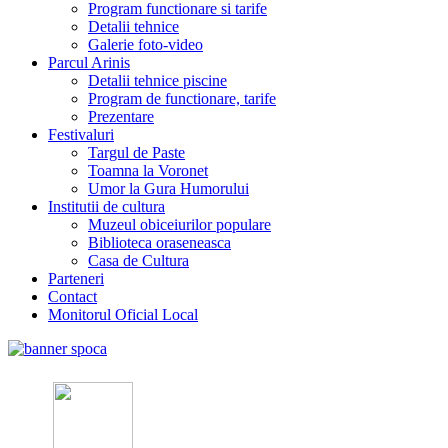
Program functionare si tarife
Detalii tehnice
Galerie foto-video
Parcul Arinis
Detalii tehnice piscine
Program de functionare, tarife
Prezentare
Festivaluri
Targul de Paste
Toamna la Voronet
Umor la Gura Humorului
Institutii de cultura
Muzeul obiceiurilor populare
Biblioteca oraseneasca
Casa de Cultura
Parteneri
Contact
Monitorul Oficial Local