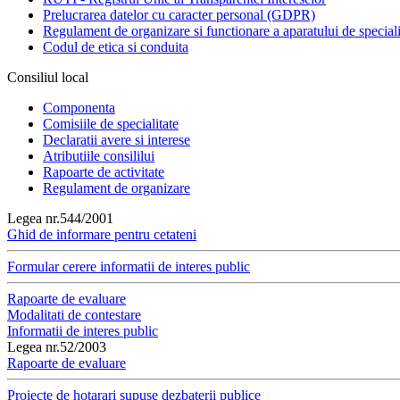
Prelucrarea datelor cu caracter personal (GDPR)
Regulament de organizare si functionare a aparatului de speciali
Codul de etica si conduita
Consiliul local
Componenta
Comisiile de specialitate
Declaratii avere si interese
Atributiile consililui
Rapoarte de activitate
Regulament de organizare
Legea nr.544/2001
Ghid de informare pentru cetateni
Formular cerere informatii de interes public
Rapoarte de evaluare
Modalitati de contestare
Informatii de interes public
Legea nr.52/2003
Rapoarte de evaluare
Proiecte de hotarari supuse dezbaterii publice