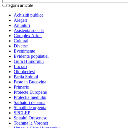
Categorii articole
Achizitii publice
Alegeri
Anunturi
Asistenta sociala
Complex Arinis
Cultural
Diverse
Evenimente
Evidenta populatiei
Gura Humorului
Lucrari
Oktoberfest
Partia Soimul
Paste in Bucovina
Primarie
Proiecte Europene
Protectia mediului
Sarbatori de iarna
Situatii de urgenta
SPCLEP
Spitalul Orasenesc
Toamna la Voronet