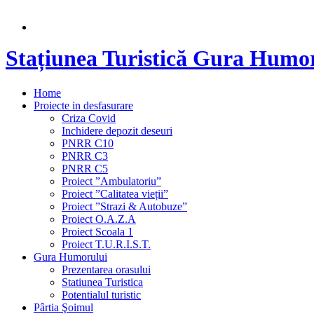
Stațiunea Turistică Gura Humo
Home
Proiecte in desfasurare
Criza Covid
Inchidere depozit deseuri
PNRR C10
PNRR C3
PNRR C5
Proiect ”Ambulatoriu”
Proiect ”Calitatea vieții”
Proiect ”Strazi & Autobuze”
Proiect O.A.Z.A
Proiect Scoala 1
Proiect T.U.R.I.S.T.
Gura Humorului
Prezentarea orasului
Statiunea Turistica
Potentialul turistic
Pârtia Şoimul