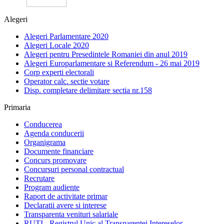
Alegeri
Alegeri Parlamentare 2020
Alegeri Locale 2020
Alegeri pentru Presedintele Romaniei din anul 2019
Alegeri Europarlamentare si Referendum - 26 mai 2019
Corp experti electorali
Operator calc. sectie votare
Disp. completare delimitare sectia nr.158
Primaria
Conducerea
Agenda conducerii
Organigrama
Documente financiare
Concurs promovare
Concursuri personal contractual
Recrutare
Program audiente
Raport de activitate primar
Declaratii avere si interese
Transparenta venituri salariale
RUTI - Registrul Unic al Transparentei Intereselor