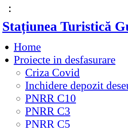
Stațiunea Turistică 
Home
Proiecte in desfasurare
Criza Covid
Inchidere depozit dese
PNRR C10
PNRR C3
PNRR C5