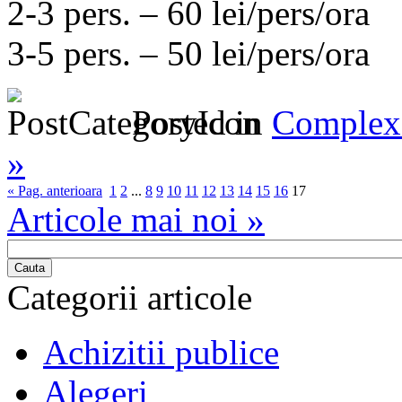
2-3 pers. – 60 lei/pers/ora
3-5 pers. – 50 lei/pers/ora
Posted in
Complex 
»
« Pag. anterioara
1
2
...
8
9
10
11
12
13
14
15
16
17
Articole mai noi »
Cauta
Categorii articole
Achizitii publice
Alegeri