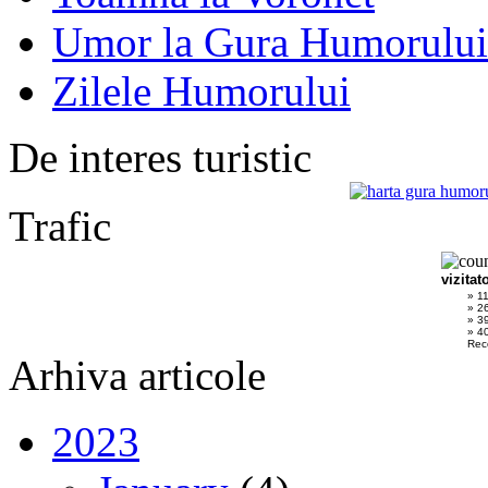
Umor la Gura Humorului
Zilele Humorului
De interes turistic
Trafic
vizitat
» 1
» 2
» 3
» 40
Rec
Arhiva articole
2023