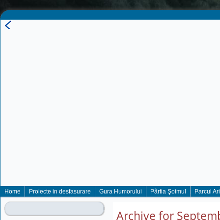
Home
Proiecte in desfasurare
Gura Humorului
Pârtia Şoimul
Parcul Ar
Archive for Septem