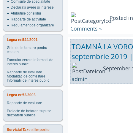
Comisiile de specialitate
Declaratii avere si interese
Atributiile consililui
Posted i
Rapoarte de activitate
Regulament de organizare
Comments »
Legea nr.544/2001
TOAMNĂ LA VORONE
Ghid de informare pentru
cetateni
septembrie 2019 
Formular cerere informatii de
interes public
September 1
Rapoarte de evaluare
Modalitati de contestare
admin
Informatii de interes public
Legea nr.52/2003
Rapoarte de evaluare
Proiecte de hotarari supuse
dezbaterii publice
Serviciul Taxe si Impozite