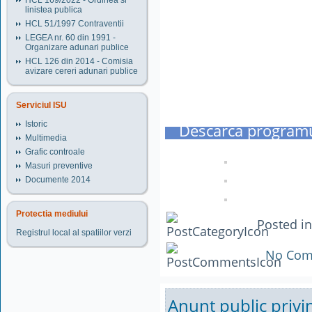
HCL 169/2022 - Ordinea si
linistea publica
HCL 51/1997 Contraventii
LEGEA nr. 60 din 1991 -
Organizare adunari publice
HCL 126 din 2014 - Comisia
avizare cereri adunari publice
Serviciul ISU
Istoric
Descarca program
Multimedia
Grafic controale
Masuri preventive
Documente 2014
Protectia mediului
Posted i
Registrul local al spatiilor verzi
No Com
Anunt public privi