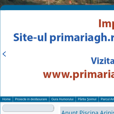
Home
Proiecte in desfasurare
Gura Humorului
Pârtia Şoimul
Parcul Ar
Anunt Piscina Arini