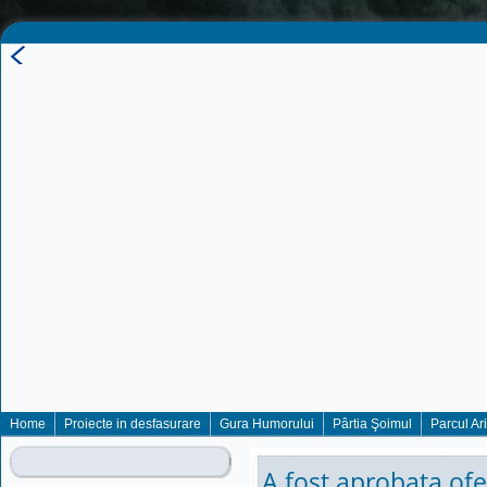
Home
Proiecte in desfasurare
Gura Humorului
Pârtia Şoimul
Parcul Ar
A fost aprobata ofe