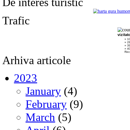
De interes turistic
Trafic
vizitat
» 1
» 2
» 3
» 40
Rec
Arhiva articole
2023
January
(4)
February
(9)
March
(5)