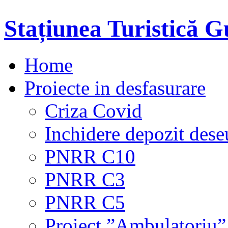
Stațiunea Turistică 
Home
Proiecte in desfasurare
Criza Covid
Inchidere depozit dese
PNRR C10
PNRR C3
PNRR C5
Proiect ”Ambulatoriu”