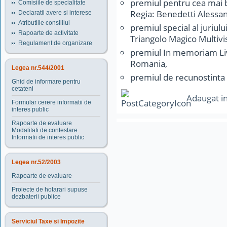
premiul pentru cea mai 
Comisiile de specialitate
Regia: Benedetti Alessand
Declaratii avere si interese
Atributiile consililui
premiul special al juriulu
Rapoarte de activitate
Triangolo Magico Multivisi
Regulament de organizare
premiul In memoriam Liv
Romania,
Legea nr.544/2001
premiul de recunostint
Ghid de informare pentru
cetateni
Adaugat i
Formular cerere informatii de
interes public
Rapoarte de evaluare
Modalitati de contestare
Informatii de interes public
Legea nr.52/2003
Rapoarte de evaluare
Proiecte de hotarari supuse
dezbaterii publice
Serviciul Taxe si Impozite