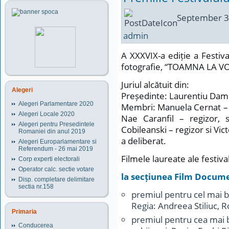
September 3
admin
A XXXVIX-a ediție a Festiva
fotografie, “TOAMNA LA VO
Juriul alcătuit din:
Alegeri
Președinte: Laurentiu Dami
Alegeri Parlamentare 2020
Membri: Manuela Cernat – cr
Alegeri Locale 2020
Nae Caranfil – regizor, s
Alegeri pentru Presedintele
Cobileanski – regizor si Vic
Romaniei din anul 2019
a deliberat.
Alegeri Europarlamentare si
Referendum - 26 mai 2019
Filmele laureate ale festiva
Corp experti electorali
Operator calc. sectie votare
la secțiunea Film Docum
Disp. completare delimitare
sectia nr.158
premiul pentru cel mai 
Regia: Andreea Stiliuc, 
Primaria
premiul pentru cea mai b
Conducerea