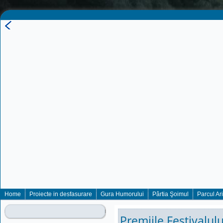
Home
Proiecte in desfasurare
Gura Humorului
Pârtia Şoimul
Parcul Ar
Premiile Festivalu