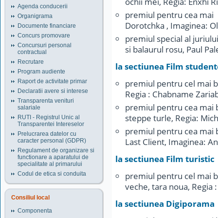
ochii mei, Regia: Enxhi Ri
Agenda conducerii
premiul pentru cea mai 
Organigrama
Dorotchka , Imaginea: O
Documente financiare
Concurs promovare
premiul special al juriul
Concursuri personal
si balaurul rosu, Paul P
contractual
Recrutare
la sectiunea Film student
Program audiente
Raport de activitate primar
premiul pentru cel mai 
Declaratii avere si interese
Regia : Chabname Zariab
Transparenta venituri
premiul pentru cea mai b
salariale
steppe turle, Regia: Mic
RUTI - Registrul Unic al
Transparentei Intereselor
premiul pentru cea mai b
Prelucrarea datelor cu
Last Client, Imaginea: A
caracter personal (GDPR)
Regulament de organizare si
la sectiunea Film turistic
functionare a aparatului de
specialitate al primarului
Codul de etica si conduita
premiul pentru cel mai b
veche, tara noua, Regia 
Consiliul local
la sectiunea Digiporama
Componenta