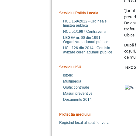
din Gu
“Juriu
Serviciul Politia Locala
greu d
HCL 169/2022 - Ordinea si
De anu
linistea publica
trofe
HCL 51/1997 Contraventii
Obicei
LEGEA nr. 60 din 1991 -
Organizare adunari publice
După f
HCL 126 din 2014 - Comisia
coşuri
avizare cereri adunari publice
de muz
Text: 
Serviciul ISU
Istoric
Multimedia
Grafic controale
Masuri preventive
Documente 2014
Protectia mediului
Registrul local al spatiilor verzi