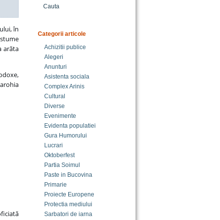
Cauta
lui, în
Categorii articole
costume
Achizitii publice
a arăta
Alegeri
Anunturi
todoxe,
Asistenta sociala
parohia
Complex Arinis
Cultural
Diverse
Evenimente
Evidenta populatiei
Gura Humorului
Lucrari
Oktoberfest
Partia Soimul
Paste in Bucovina
Primarie
Proiecte Europene
Protectia mediului
ficiată
Sarbatori de iarna