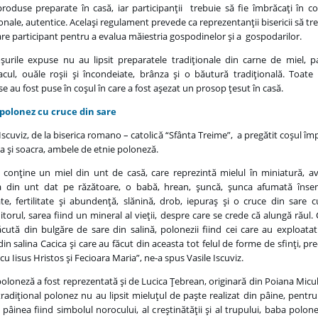
roduse preparate în casă, iar participanţii trebuie să fie îmbrăcaţi în 
ionale, autentice. Acelaşi regulament prevede ca reprezentanţii bisericii să tr
care participant pentru a evalua măiestria gospodinelor şi a gospodarilor.
şurile expuse nu au lipsit preparatele tradiţionale din carne de miel, p
cul, ouăle roşii şi încondeiate, brânza şi o băutură tradiţională. Toate
e au fost puse în coşul în care a fost aşezat un prosop ţesut în casă.
 polonez cu cruce din sare
 Iscuviz, de la biserica romano – catolică “Sfânta Treime”, a pregătit coşul î
ia şi soacra, ambele de etnie poloneză.
 conţine un miel din unt de casă, care reprezintă mielul în miniatură, a
ţa din unt dat pe răzătoare, o babă, hrean, şuncă, şunca afumată îns
te, fertilitate şi abundenţă, slănină, drob, iepuraş şi o cruce din sare c
torul, sarea fiind un mineral al vieţii, despre care se crede că alungă răul.
ăcută din bulgăre de sare din salină, polonezii fiind cei care au exploatat
din salina Cacica şi care au făcut din aceasta tot felul de forme de sfinţi, pr
cu Iisus Hristos şi Fecioara Maria”, ne-a spus Vasile Iscuviz.
poloneză a fost reprezentată şi de Lucica Ţebrean, originară din Poiana Micul
tradiţional polonez nu au lipsit mieluţul de paşte realizat din pâine, pentru 
 pâinea fiind simbolul norocului, al creştinătăţii şi al trupului, baba polon