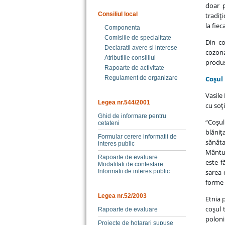
doar p
Consiliul local
tradiţ
la fie
Componenta
Comisiile de specialitate
Din co
Declaratii avere si interese
cozona
Atributiile consililui
produs
Rapoarte de activitate
Regulament de organizare
Coşul
Vasile
Legea nr.544/2001
cu soţ
Ghid de informare pentru
“Coşul
cetateni
blăni
Formular cerere informatii de
sănăta
interes public
Mântui
Rapoarte de evaluare
este f
Modalitati de contestare
Informatii de interes public
sarea 
forme 
Legea nr.52/2003
Etnia 
coşul 
Rapoarte de evaluare
poloni
Proiecte de hotarari supuse