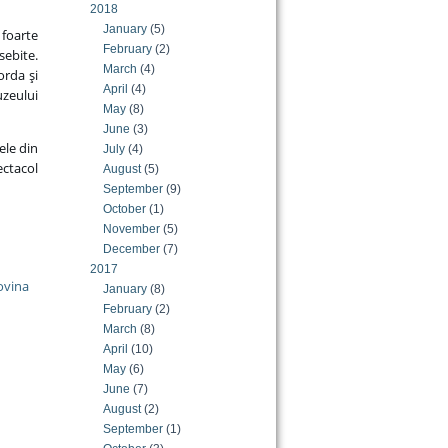
2018
January
(5)
 foarte
February
(2)
sebite.
March
(4)
orda şi
April
(4)
zeului
May
(8)
June
(3)
ele din
July
(4)
ectacol
August
(5)
September
(9)
October
(1)
November
(5)
December
(7)
2017
ovina
January
(8)
February
(2)
March
(8)
April
(10)
May
(6)
June
(7)
August
(2)
September
(1)