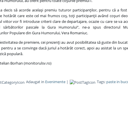
ra Humorului, au oferit pentru toate coşurile premiul I.
l a decis să acorde acelaşi premiu tuturor participanţilor, pentru că a fost
e hotărât care este cel mai frumos coş, toţi participanţii având coşuri deo
l viitor vor fi introduse criterii clare de departajare, ocazie cu care se va ac
ul sărbătorilor pascale la Gura Humorului”, ne-a spus directorul Mu
urilor Populare din Gura Humorului, Vera Romaniuc.
estivitatea de premiere, cei prezenţi au avut posibilitatea să guste din bucat
, pentru a se convinge dacă juriul a hotărât corect, apoi au asistat la un sp
ică populară.
Stelian Borhan (monitorulsv.ro)
Adaugat in
Evenimente
|
Tags:
paste in buc