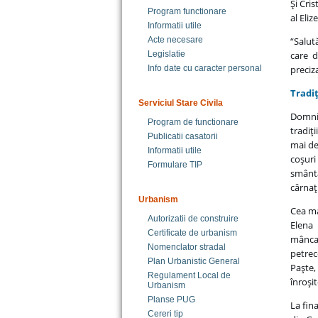
Şi Cri
Program functionare
al Eliz
Informatii utile
Acte necesare
“Salut
Legislatie
care d
Info date cu caracter personal
preciz
Tradiţ
Serviciul Stare Civila
Domnic
Program de functionare
tradiţi
Publicatii casatorii
mai de
Informatii utile
coşuri
Formulare TIP
smântâ
cârnaţ 
Urbanism
Cea ma
Autorizatii de construire
Elena 
Certificate de urbanism
mâncar
Nomenclator stradal
petrec
Plan Urbanistic General
Paşte,
Regulament Local de
înroşit
Urbanism
Planse PUG
La fin
Cereri tip