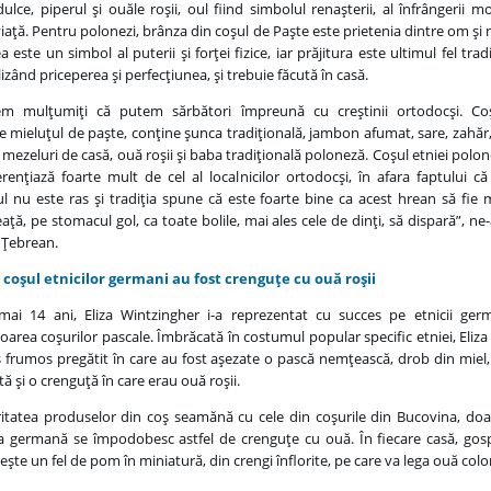
dulce, piperul şi ouăle roşii, oul fiind simbolul renaşterii, al înfrângerii mo
viaţă. Pentru polonezi, brânza din coşul de Paşte este prietenia dintre om şi 
a este un simbol al puterii şi forţei fizice, iar prăjitura este ultimul fel tradi
izând priceperea şi perfecţiunea, şi trebuie făcută în casă.
em mulţumiţi că putem sărbători împreună cu creştinii ortodocşi. Coş
e mieluţul de paşte, conţine şunca tradiţională, jambon afumat, sare, zahăr,
 mezeluri de casă, ouă roşii şi baba tradiţională poloneză. Coşul etniei polo
erenţiază foarte mult de cel al localnicilor ortodocşi, în afara faptului că
l nu este ras şi tradiţia spune că este foarte bine ca acest hrean să fie
aţă, pe stomacul gol, ca toate bolile, mai ales cele de dinţi, să dispară”, ne
 Ţebrean.
coşul etnicilor germani au fost crenguţe cu ouă roşii
ai 14 ani, Eliza Wintzingher i-a reprezentat cu succes pe etnicii germ
oarea coşurilor pascale. Îmbrăcată în costumul popular specific etniei, Eliza
 frumos pregătit în care au fost aşezate o pască nemţească, drob din miel
ă şi o crenguţă în care erau ouă roşii.
itatea produselor din coş seamănă cu cele din coşurile din Bucovina, doa
ia germană se împodobesc astfel de crenguţe cu ouă. În fiecare casă, go
eşte un fel de pom în miniatură, din crengi înflorite, pe care va lega ouă colo