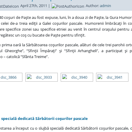
April 27th, 2011 |
Author:
admin
40 coşuri de Paşte au fost expuse, luni, în a doua zi de Paşte, la Gura Humoru
 celei de-a treia ediţii a Galei coşurilor pascale. Humorenii îmbrăcaţi în 
re specifice zonei sau specifice etniei au venit în centrul oraşului pentru 
egătesc un coş cu bucate de Paşte pentru sfinţit.
 prima oară la Sărbătoarea coşurilor pascale, alături de cele trei parohii or
ul Gheorghe”, “Sfinţii Împăraţi” şi “Sfinţii Arhangheli”, a participat şi 
 – catolică “Sfânta Treime”.
 specială dedicată Sărbătorii coşurilor pascale
starea a început cu o slujbă specială dedicată Sărbătorii coşurilor pascale, o