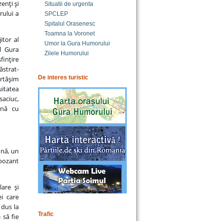
enţi şi
Situatii de urgenta
rului a
SPCLEP
Spitalul Orasenesc
Toamna la Voronet
itor al
Umor la Gura Humorului
ul Gura
Zilele Humorului
finţire
ăstrat-
De interes turistic
ărtăşim
uitatea
saciuc,
ună cu
ună, un
xpozant
are şi
ei care
 dus la
Trafic
 să fie