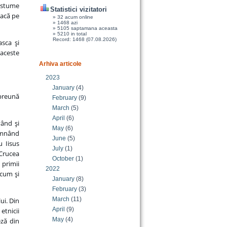
costume
Statistici vizitatori
eacă pe
» 32 acum online
» 1468 azi
» 5105 saptamana aceasta
» 5210 in total
Record: 1468 (07.08.2026)
asca şi
 aceste
Arhiva articole
2023
January
(4)
mpreună
February
(9)
March
(5)
April
(6)
vând şi
May
(6)
emnând
June
(5)
u Iisus
July
(1)
 Crucea
October
(1)
 primii
2022
ecum şi
January
(8)
February
(3)
March
(11)
ui. Din
April
(9)
etnicii
May
(4)
eză din