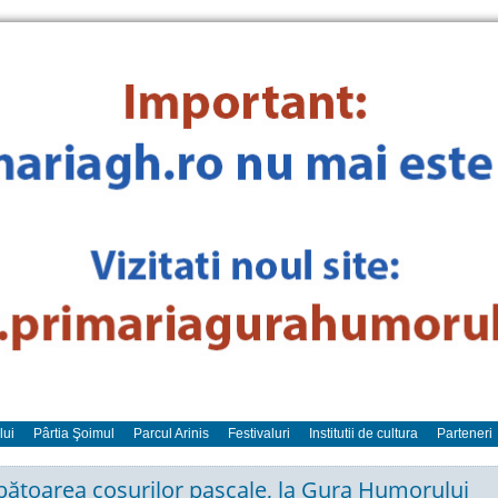
lui
Pârtia Şoimul
Parcul Arinis
Festivaluri
Institutii de cultura
Parteneri
bătoarea coşurilor pascale, la Gura Humorului