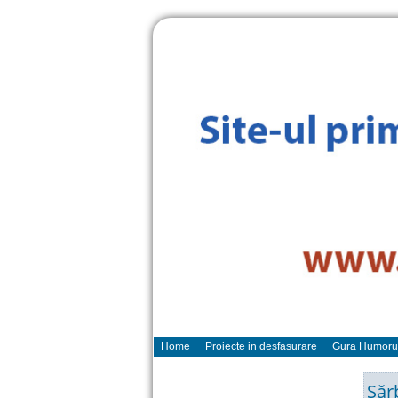
Home
Proiecte in desfasurare
Gura Humoru
Săr