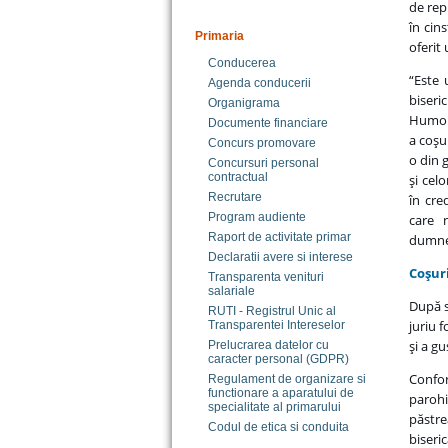
de rep
în cin
Primaria
oferit
Conducerea
“Este 
Agenda conducerii
biseri
Organigrama
Humoru
Documente financiare
a coşu
Concurs promovare
o din 
Concursuri personal
contractual
şi cel
Recrutare
în cre
Program audiente
care 
Raport de activitate primar
dumnea
Declaratii avere si interese
Coşur
Transparenta venituri
salariale
După s
RUTI - Registrul Unic al
juriu 
Transparentei Intereselor
şi a gu
Prelucrarea datelor cu
caracter personal (GDPR)
Confor
Regulament de organizare si
functionare a aparatului de
parohi
specialitate al primarului
păstre
Codul de etica si conduita
biseri