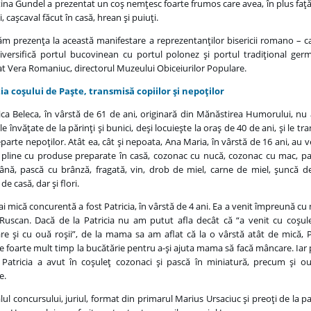
stina Gundel a prezentat un coş nemţesc foarte frumos care avea, în plus faţă
ei, caşcaval făcut în casă, hrean şi puiuţi.
ăm prezenţa la această manifestare a reprezentanţilor bisericii romano – ca
iversifică portul bucovinean cu portul polonez şi portul tradiţional ger
at Vera Romaniuc, directorul Muzeului Obiceiurilor Populare.
ia coşului de Paşte, transmisă copiilor şi nepoţilor
a Beleca, în vârstă de 61 de ani, originară din Mănăstirea Humorului, nu 
ile învăţate de la părinţi şi bunici, deşi locuieşte la oraş de 40 de ani, şi le t
parte nepoţilor. Atât ea, cât şi nepoata, Ana Maria, în vârstă de 16 ani, au v
 pline cu produse preparate în casă, cozonac cu nucă, cozonac cu mac, p
nă, pască cu brânză, fragată, vin, drob de miel, carne de miel, şuncă d
de casă, dar şi flori.
i mică concurentă a fost Patricia, în vârstă de 4 ani. Ea a venit împreună c
Ruscan. Dacă de la Patricia nu am putut afla decât că “a venit cu coşul
e şi cu ouă roşii”, de la mama sa am aflat că la o vârstă atât de mică, P
e foarte mult timp la bucătărie pentru a-şi ajuta mama să facă mâncare. Iar
 Patricia a avut în coşuleţ cozonaci şi pască în miniatură, precum şi o
e.
alul concursului, juriul, format din primarul Marius Ursaciuc şi preoţi de la pa