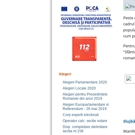
Peste 
cadrul
popula
cum pr
Pentru
“Sfânt
romano
Alegeri
Alegeri Parlamentare 2020
Alegeri Locale 2020
Alegeri pentru Presedintele
Romaniei din anul 2019
Alegeri Europarlamentare si
Referendum - 26 mai 2019
Corp experti electorali
Slujbă
Operator calc. sectie votare
Disp. completare delimitare
Manife
sectia nr.158