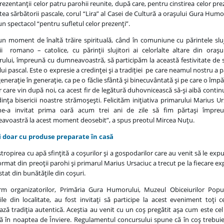
rezentanţii celor patru parohii reunite, după care, pentru cinstirea celor prez
stea sărbătorii pascale, corul “Lira” al Casei de Cultură a oraşului Gura Humo
 un spectacol “pentru sufletul celor prezenţi”.
un moment de înaltă trăire spirituală, când în comuniune cu părintele sluj
cii romano – catolice, cu părinţii slujitori ai celorlalte altare din oraş
lui, împreună cu dumneavoastră, să participăm la această festivitate de s
lui pascal. Este o expresie a credinţei şi a tradiţiei pe care neamul nostru a p
generaţie în generaţie, ca pe o făclie sfântă şi binecuvântată şi pe care o împ
or care vin după noi, ca acest fir de legătură duhovnicească să-şi aibă contin
dinţa bisericii noastre strămoşeşti. Felicităm iniţiativa primarului Marius Ur
ne-a invitat prima oară acum trei ani de zile să fim părtaşi împre
voastră la acest moment deosebit”, a spus preotul Mircea Nuţu.
i doar cu produse preparate în casă
tropirea cu apă sfinţită a coşurilor şi a gospodarilor care au venit să le exp
format din preoţii parohi şi primarul Marius Ursaciuc a trecut pe la fiecare e
stat din bunătăţile din coşuri.
m organizatorilor, Primăria Gura Humorului, Muzeul Obiceiurilor Popul
ile din localitate, au fost invitaţi să participe la acest eveniment toţi c
ază tradiţia autentică. Aceştia au venit cu un coş pregătit aşa cum este cel
că în noaptea de Înviere. Regulamentul concursului spune că în coş trebuie