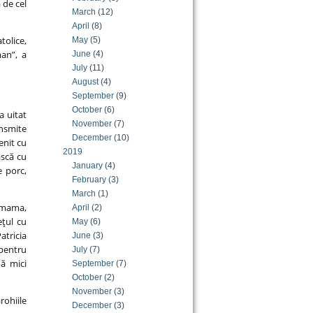
 de cel
March
(12)
April
(8)
tolice,
May
(5)
man”, a
June
(4)
July
(11)
August
(4)
September
(9)
October
(6)
a uitat
November
(7)
ransmite
December
(10)
enit cu
2019
ască cu
January
(4)
e porc,
February
(3)
March
(1)
u mama,
April
(2)
eţul cu
May
(6)
atricia
June
(3)
 pentru
July
(7)
uă mici
September
(7)
October
(2)
November
(3)
rohiile
December
(3)