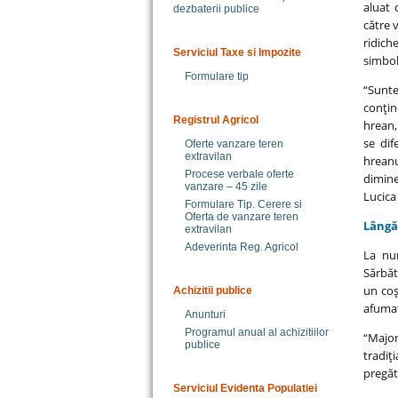
aluat 
dezbaterii publice
către 
ridiche
Serviciul Taxe si Impozite
simbol
Formulare tip
“Sunt
conţin
Registrul Agricol
hrean,
se dif
Oferte vanzare teren
extravilan
hreanu
Procese verbale oferte
dimine
vanzare – 45 zile
Lucica
Formulare Tip. Cerere si
Oferta de vanzare teren
Lângă 
extravilan
Adeverinta Reg. Agricol
La num
Sărbăt
un coş
Achizitii publice
afumat
Anunturi
Programul anual al achizitiilor
“Major
publice
tradiţ
pregăt
Serviciul Evidenta Populatiei