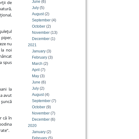
June
(6)
rţii de
July
(5)
natură,
August
(2)
ţional,
September
(4)
October
(2)
uleţul
November
(13)
 piper,
December
(1)
neze nu
2021
 la noi
January
(3)
 mâncat
February
(3)
-a spus
March
(2)
April
(7)
May
(3)
June
(6)
ani la
July
(2)
 a avut
August
(4)
, şuncă
September
(7)
October
(9)
November
(7)
r că în
December
(6)
spodina
2020
rate”.
January
(2)
February
(5)