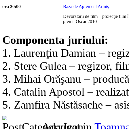
ora 20:00
Baza de Agrement Ariniş
Devoratorii de film – proiecţie film î
premii Oscar 2010
Componenta juriului:
1. Laurenţiu Damian – regiz
2. Stere Gulea – regizor, fi
3. Mihai Orăşanu – producă
4. Catalin Apostol – realiz
5. Zamfira Năstăsache – asis
Adaugat in
Toamna