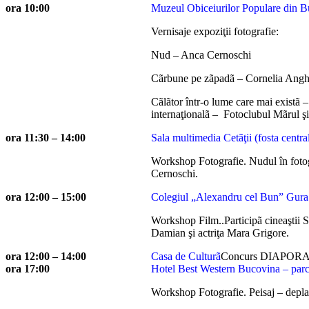
ora 10:00
Muzeul Obiceiurilor Populare din 
Vernisaje expoziţii fotografie:
Nud – Anca Cernoschi
Cãrbune pe zãpadã – Cornelia Angh
Cãlãtor într-o lume care mai existã 
internaţionalã – Fotoclubul Mãrul şi 
ora 11:30 – 14:00
Sala multimedia Cetãţii (fosta centra
Workshop Fotografie. Nudul în foto
Cernoschi.
ora 12:00 – 15:00
Colegiul „Alexandru cel Bun” Gur
Workshop Film..Participã cineaştii 
Damian şi actriţa Mara Grigore.
ora 12:00 – 14:00
Casa de Culturã
Concurs DIAPORAM
ora 17:00
Hotel Best Western Bucovina – parc
Workshop Fotografie. Peisaj – depl