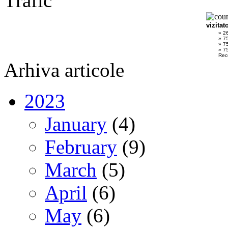
Trafic
vizitat
» 2
» 7
» 7
» 75
Rec
Arhiva articole
2023
January
(4)
February
(9)
March
(5)
April
(6)
May
(6)