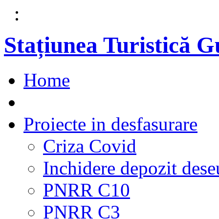
Stațiunea Turistică 
Home
Proiecte in desfasurare
Criza Covid
Inchidere depozit dese
PNRR C10
PNRR C3