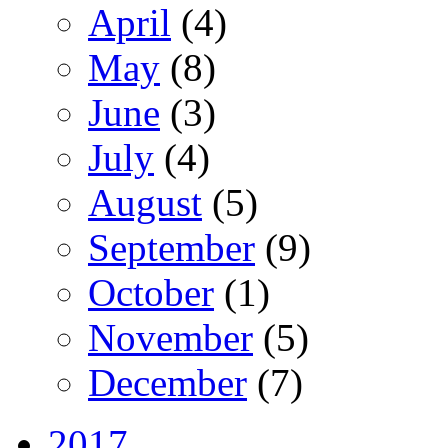
April
(4)
May
(8)
June
(3)
July
(4)
August
(5)
September
(9)
October
(1)
November
(5)
December
(7)
2017