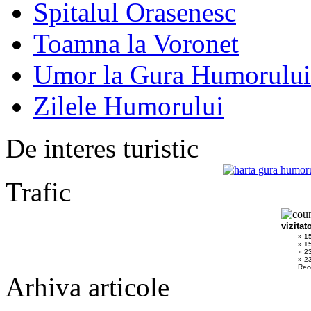
Spitalul Orasenesc
Toamna la Voronet
Umor la Gura Humorului
Zilele Humorului
De interes turistic
Trafic
vizitat
» 1
» 1
» 2
» 23
Rec
Arhiva articole