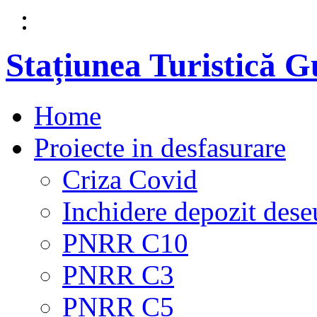
Stațiunea Turistică 
Home
Proiecte in desfasurare
Criza Covid
Inchidere depozit dese
PNRR C10
PNRR C3
PNRR C5