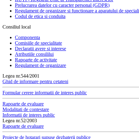
Prelucrarea datelor cu caracter personal (GDPR)
Regulament de organizare si functionare a aparatului de speciali
Codul de etica si conduita
Consiliul local
Componenta
Comisiile de specialitate
Declaratii avere si interese
Atributiile consililui
Rapoarte de activitate
Regulament de organizare
Legea nr.544/2001
Ghid de informare pentru cetateni
Formular cerere informatii de interes public
Rapoarte de evaluare
Modalitati de contestare
Informatii de interes public
Legea nr.52/2003
Rapoarte de evaluare
Proiecte de hotarari supuse dezbaterii publice