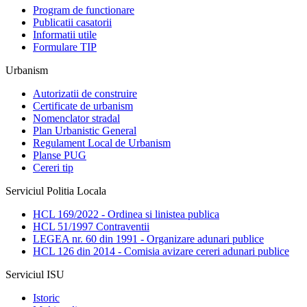
Program de functionare
Publicatii casatorii
Informatii utile
Formulare TIP
Urbanism
Autorizatii de construire
Certificate de urbanism
Nomenclator stradal
Plan Urbanistic General
Regulament Local de Urbanism
Planse PUG
Cereri tip
Serviciul Politia Locala
HCL 169/2022 - Ordinea si linistea publica
HCL 51/1997 Contraventii
LEGEA nr. 60 din 1991 - Organizare adunari publice
HCL 126 din 2014 - Comisia avizare cereri adunari publice
Serviciul ISU
Istoric