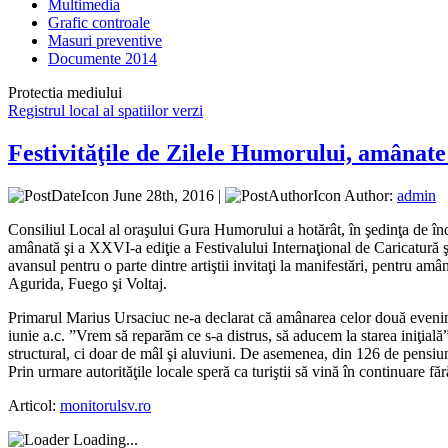
Multimedia
Grafic controale
Masuri preventive
Documente 2014
Protectia mediului
Registrul local al spatiilor verzi
Festivităţile de Zilele Humorului, amânate
June 28th, 2016 |
Author:
admin
Consiliul Local al oraşului Gura Humorului a hotărât, în şedinţa de înd
amânată şi a XXVI-a ediţie a Festivalului Internaţional de Caricatur
avansul pentru o parte dintre artiştii invitaţi la manifestări, pentru a
Agurida, Fuego şi Voltaj.
Primarul Marius Ursaciuc ne-a declarat că amânarea celor două evenime
iunie a.c. ”Vrem să reparăm ce s-a distrus, să aducem la starea iniţială
structural, ci doar de mâl şi aluviuni. De asemenea, din 126 de pensiuni
Prin urmare autorităţile locale speră ca turiştii să vină în continuare f
Articol:
monitorulsv.ro
Loading...