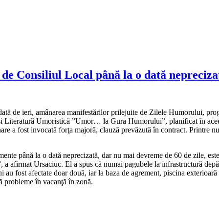
 de Consiliul Local până la o dată nepreciza
ată de ieri, amânarea manifestărilor prilejuite de Zilele Humorului, prog
ă şi Literatură Umoristică ”Umor… la Gura Humorului”, planificat în ac
mânare a fost invocată forţa majoră, clauză prevăzută în contract. Printr
nte până la o dată neprecizată, dar nu mai devreme de 60 de zile, este 
”, a afirmat Ursaciuc. El a spus că numai pagubele la infrastructură depăş
 au fost afectate doar două, iar la baza de agrement, piscina exterioară e
ără probleme în vacanţă în zonă.