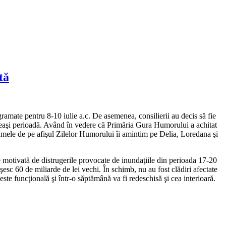
tă
ramate pentru 8-10 iulie a.c. De asemenea, consilierii au decis să fie
eeaşi perioadă. Având în vedere că Primăria Gura Humorului a achitat
e numele de pe afişul Zilelor Humorului îi amintim pe Delia, Loredana şi
motivată de distrugerile provocate de inundaţiile din perioada 17-20
esc 60 de miliarde de lei vechi. În schimb, nu au fost clădiri afectate
ste funcţională şi într-o săptămână va fi redeschisă şi cea interioară.