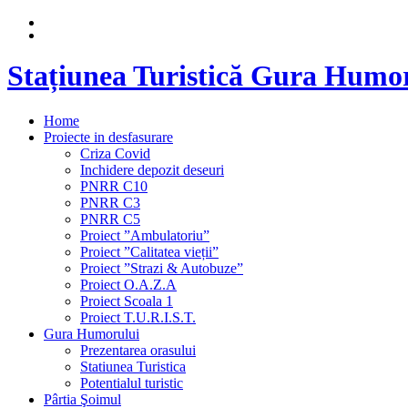
Stațiunea Turistică Gura Humo
Home
Proiecte in desfasurare
Criza Covid
Inchidere depozit deseuri
PNRR C10
PNRR C3
PNRR C5
Proiect ”Ambulatoriu”
Proiect ”Calitatea vieții”
Proiect ”Strazi & Autobuze”
Proiect O.A.Z.A
Proiect Scoala 1
Proiect T.U.R.I.S.T.
Gura Humorului
Prezentarea orasului
Statiunea Turistica
Potentialul turistic
Pârtia Şoimul