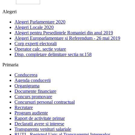
Alegeri
Alegeri Parlamentare 2020
Alegeri Locale 2020
Alegeri pentru Presedintele Romaniei din anul 2019
Alegeri Europarlamentare si Referendum - 26 mai 2019
Corp experti electorali
Operator calc. sectie votare
Disp. completare delimitare sectia nr.158
Primaria
Conducerea
Agenda conducerii
Organigrama
Documente financiare
Concurs promovare
Concursuri personal contractual
Recrutare
Program audiente
Raport de activitate primar
Declaratii avere si interese
Transparenta venituri salariale
RUTI - Registrul Unic al Transparentei Intereselor