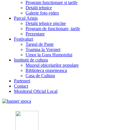
Program functionare si tarife
Detalii tehnice
Galerie foto-video
Parcul Arinis
Detalii tehnice piscine
Program de functionare, tarife
Prezentare
Festivaluri
Targul de Paste
Toamna la Voronet
Umor la Gura Humorului
Institutii de cultura
Muzeul obiceiurilor populare
Biblioteca oraseneasca
Casa de Cultura
Parteneri
Contact
Monitorul Oficial Local