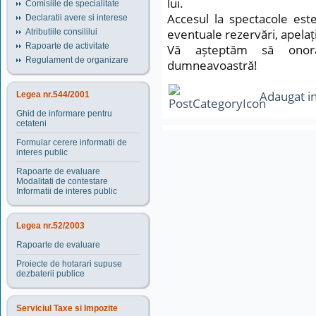
lui.
Comisiile de specialitate
Accesul la spectacole este
Declaratii avere si interese
eventuale rezervări, apelaț
Atributiile consililui
Rapoarte de activitate
Vă așteptăm să onora
Regulament de organizare
dumneavoastră!
Adaugat i
Legea nr.544/2001
Ghid de informare pentru
cetateni
Formular cerere informatii de
interes public
Rapoarte de evaluare
Modalitati de contestare
Informatii de interes public
Legea nr.52/2003
Rapoarte de evaluare
Proiecte de hotarari supuse
dezbaterii publice
Serviciul Taxe si Impozite