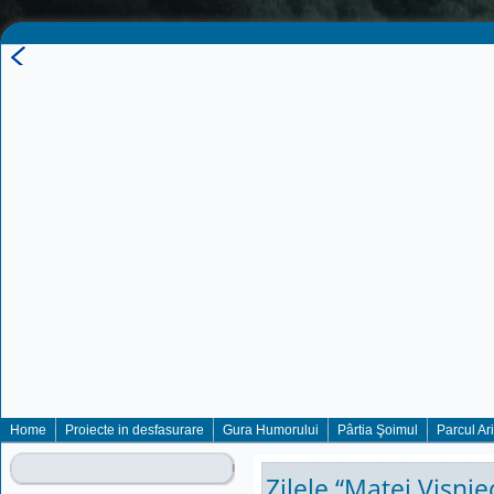
Home
Proiecte in desfasurare
Gura Humorului
Pârtia Şoimul
Parcul Ar
Zilele “Matei Vișnie