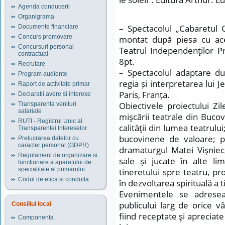
Agenda conducerii
Organigrama
– Spectacolul „Cabaretul C
Documente financiare
Concurs promovare
montat după piesa cu ace
Concursuri personal
Teatrul Independenţilor Pr
contractual
8pt.
Recrutare
– Spectacolul adaptare du
Program audiente
regia și interpretarea lui 
Raport de activitate primar
Paris, Franța.
Declaratii avere si interese
Obiectivele proiectului Zil
Transparenta venituri
salariale
mişcării teatrale din Buco
RUTI - Registrul Unic al
calităţii din lumea teatrul
Transparentei Intereselor
bucovinene de valoare; p
Prelucrarea datelor cu
caracter personal (GDPR)
dramaturgul Matei Vişniec
Regulament de organizare si
sale şi jucate în alte li
functionare a aparatului de
specialitate al primarului
tineretului spre teatru, pr
Codul de etica si conduita
în dezvoltarea spirituală a t
Evenimentele se adreseaz
publicului larg de orice v
Consiliul local
fiind receptate şi apreciate
Componenta