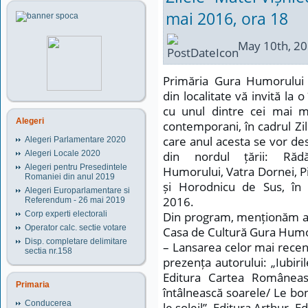
mai 2016, ora 18
May 10th, 2
Primăria Gura Humorului 
din localitate vă invită la 
cu unul dintre cei mai ma
Alegeri
contemporani, în cadrul Zil
care anul acesta se vor desf
Alegeri Parlamentare 2020
Alegeri Locale 2020
din nordul țării: Rădă
Alegeri pentru Presedintele
Humorului, Vatra Dornei, Pi
Romaniei din anul 2019
și Horodnicu de Sus, în
Alegeri Europarlamentare si
2016.
Referendum - 26 mai 2019
Corp experti electorali
Din program, menționăm acti
Operator calc. sectie votare
Casa de Cultură Gura Humor
Disp. completare delimitare
– Lansarea celor mai recente
sectia nr.158
prezența autorului: „Iubiril
Editura Cartea Românea
Primaria
întâlnească soarele/ Le b
Conducerea
le soleil”. Editura Arthur. Ed