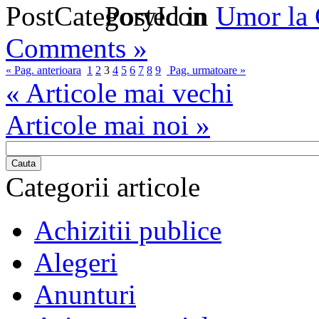
Posted in
Umor la
Comments »
« Pag. anterioara
1
2
3
4
5
6
7
8
9
Pag. urmatoare »
« Articole mai vechi
Articole mai noi »
Cauta
Categorii articole
Achizitii publice
Alegeri
Anunturi