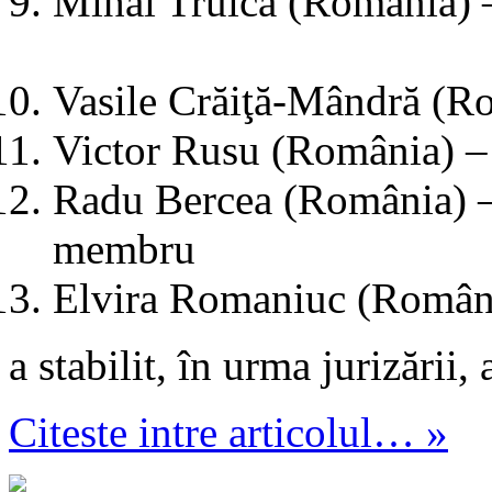
Mihai Truică (Rom
Vasile Crăiţă-Mândră (
Victor Rusu (România) 
Radu Bercea (România) 
memb
Elvira Romaniuc (Româ
a stabilit, în urma jurizării
Citeste intre articolul… »