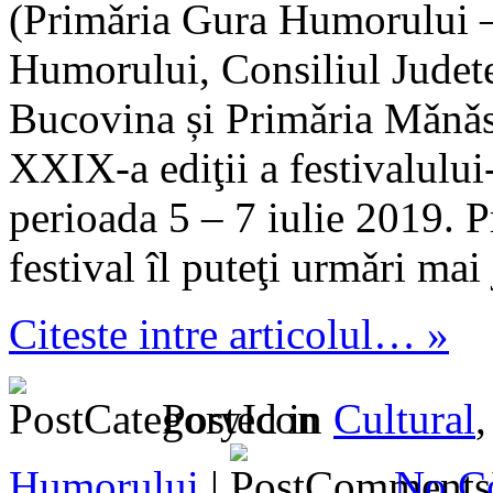
(Primǎria Gura Humorului –
Humorului, Consiliul Judet
Bucovina și Primǎria Mǎnǎs
XXIX-a ediţii a festivalului
perioada 5 – 7 iulie 2019. P
festival îl puteţi urmǎri mai 
Citeste intre articolul… »
Posted in
Cultural
Humorului
|
No C