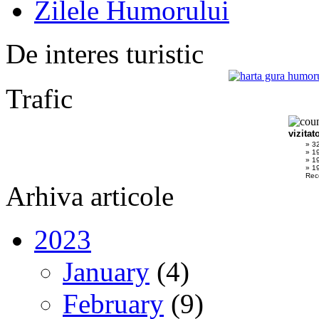
Zilele Humorului
De interes turistic
Trafic
vizitat
» 3
» 1
» 1
» 19
Rec
Arhiva articole
2023
January
(4)
February
(9)