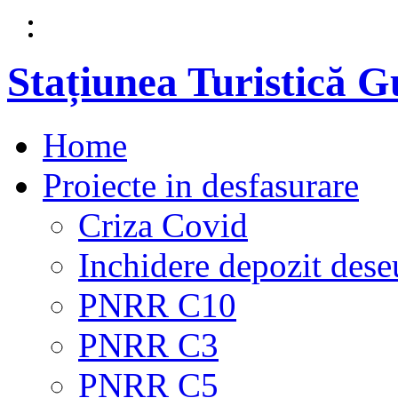
Stațiunea Turistică 
Home
Proiecte in desfasurare
Criza Covid
Inchidere depozit dese
PNRR C10
PNRR C3
PNRR C5