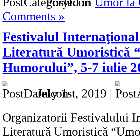
Posted in
Umor la
Comments »
Festivalul Internaţional
Literaturǎ Umoristicǎ
Humorului”, 5-7 iulie 2
July 1st, 2019 |
Organizatorii Festivalului In
Literaturǎ Umoristicǎ “Um