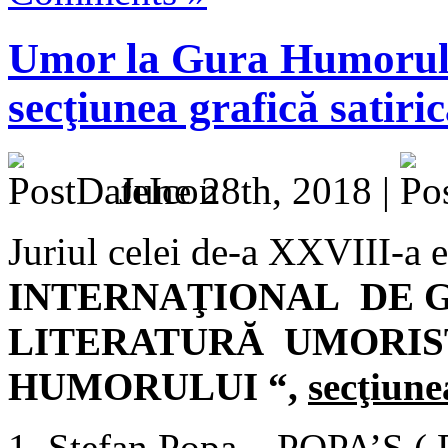
Umor la Gura Humorului
secţiunea grafică satiri
June 28th, 2018 |
Juriul celei de-a XXVIII-a e
INTERNAŢIONAL DE G
LITERATURĂ UMORI
HUMORULUI “,
sec
ţiune
Ştefan Popa – POPA’S ( 