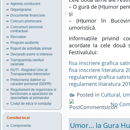
Agenda conducerii
– O gură de (H)umor pentr
Organigrama
și
Documente financiare
– (H)umor în Bucovin
Concurs promovare
umoristică.
Concursuri personal
contractual
Recrutare
Informațiile privind co
Program audiente
acordate la cele două 
Raport de activitate primar
Festivalului:
Declaratii avere si interese
Transparenta venituri
fisa inscriere grafica sati
salariale
fisa inscriere literatura 
RUTI - Registrul Unic al
Transparentei Intereselor
regulament grafica satiri
Prelucrarea datelor cu
regulament litaratura 20
caracter personal (GDPR)
Regulament de organizare si
Posted in
Cultural
,
Um
functionare a aparatului de
specialitate al primarului
No Com
Codul de etica si conduita
Consiliul local
Umor… la Gura Hum
Componenta