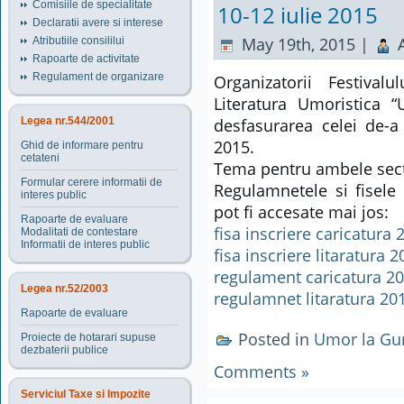
Comisiile de specialitate
10-12 iulie 2015
Declaratii avere si interese
May 19th, 2015 |
A
Atributiile consililui
Rapoarte de activitate
Regulament de organizare
Organizatorii Festival
Literatura Umoristica
Legea nr.544/2001
desfasurarea celei de-a 
2015.
Ghid de informare pentru
cetateni
Tema pentru ambele sect
Formular cerere informatii de
Regulamnetele si fisele
interes public
pot fi accesate mai jos:
Rapoarte de evaluare
fisa inscriere caricatura 
Modalitati de contestare
Informatii de interes public
fisa inscriere litaratura 
regulament caricatura 2
Legea nr.52/2003
regulamnet litaratura 20
Rapoarte de evaluare
Posted in
Umor la Gu
Proiecte de hotarari supuse
dezbaterii publice
Comments »
Serviciul Taxe si Impozite