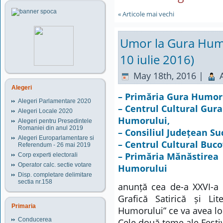
« Articole mai vechi
Umor la Gura Humor
10 iulie 2016)
May 18th, 2016 |
A
Alegeri
– Primăria Gura Humor
Alegeri Parlamentare 2020
– Centrul Cultural Gura
Alegeri Locale 2020
Humorului,
Alegeri pentru Presedintele
Romaniei din anul 2019
– Consiliul Județean S
Alegeri Europarlamentare si
– Centrul Cultural Buco
Referendum - 26 mai 2019
– Primăria Mănăstirea
Corp experti electorali
Operator calc. sectie votare
Humorului
Disp. completare delimitare
sectia nr.158
anunță cea de-a XXVI-a e
Grafică Satirică și Li
Primaria
Humorului” ce va avea loc
Conducerea
Cele două teme ale Festiv