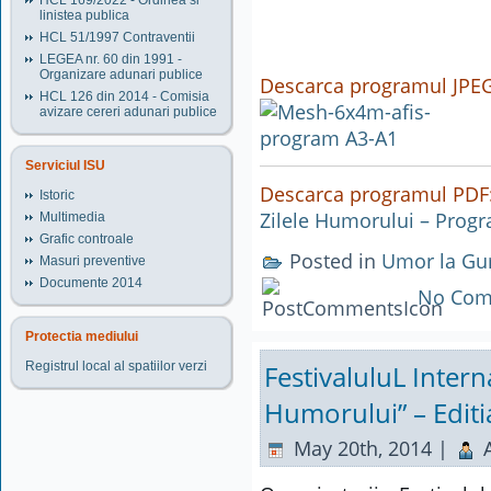
HCL 169/2022 - Ordinea si
linistea publica
HCL 51/1997 Contraventii
LEGEA nr. 60 din 1991 -
Organizare adunari publice
Descarca programul JPEG
HCL 126 din 2014 - Comisia
avizare cereri adunari publice
Serviciul ISU
Descarca programul PDF
Istoric
Zilele Humorului – Prog
Multimedia
Grafic controale
Posted in
Umor la Gu
Masuri preventive
Documente 2014
No Com
Protectia mediului
FestivaluluL Inter
Registrul local al spatiilor verzi
Humorului” – Editia
May 20th, 2014 |
A