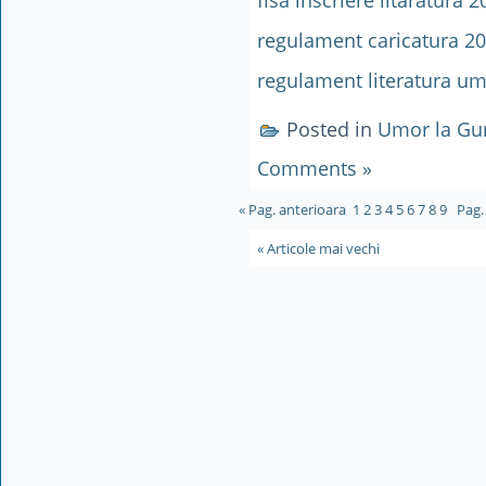
regulament caricatura 2
regulament literatura um
Posted in
Umor la Gu
Comments »
« Pag. anterioara
1
2
3
4
5
6
7
8
9
Pag.
« Articole mai vechi