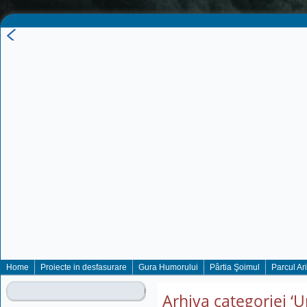
Home
Proiecte in desfasurare
Gura Humorului
Pârtia Şoimul
Parcul Ar
Arhiva categoriei ‘